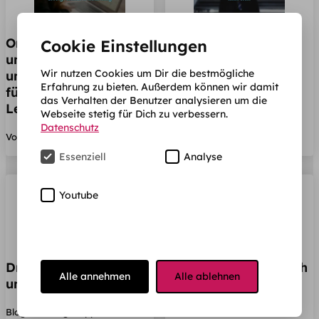
Online-Kurse: Wert
Auf dem Weg zum
Cookie Einstellungen
und Wahl - Eine
Finanzprofi: Diese
Wir nutzen Cookies um Dir die bestmögliche
umfassende Anleitung
Studiengänge sind
Erfahrung zu bieten. Außerdem können wir damit
für erfolgreiches E-
hilfreich
das Verhalten der Benutzer analysieren um die
Learning
Webseite stetig für Dich zu verbessern.
Jobs & Karriere
Datenschutz
Vor dem Studium
Essenziell
Analyse
Youtube
Druckerpatronen: Zeit
Karriereplanung nach
Alle annehmen
Alle ablehnen
und Geld sparen
dem Studium richtig
angehen
Blog / sonstige Tipps