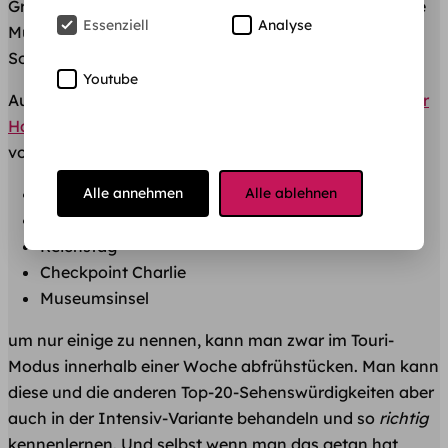
Größe der Stadt davon wirklich alle gesehen und keine
Essenziell
Analyse
Munition mehr für das „Was machen wir
Sonntagnachmittag”-Spiel.
Youtube
Auftritt Berlin. Denn schon die
Standard-Must-Sees der
Hauptstadt
reichen locker für mehr als ein Semester
voller Entdeckungstouren aus.
Brandenburger Tor
Alle annehmen
Alle ablehnen
Fernsehturm
Reichstag
Checkpoint Charlie
Museumsinsel
um nur einige zu nennen, kann man zwar im Touri-
Modus innerhalb einer Woche abfrühstücken. Man kann
diese und die anderen Top-20-Sehenswürdigkeiten aber
auch in der Intensiv-Variante behandeln und so
richtig
kennenlernen. Und selbst wenn man das getan hat,