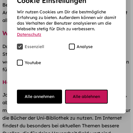
Cookie Einstellungen
Bewerbung über die Immatrikulation bis hin zur
Wir nutzen Cookies um Dir die bestmögliche
Anmeldung von Prüfungen oder der
Notenübersicht
ist
Erfahrung zu bieten. Außerdem können wir damit
alles über das Internet geregelt.
das Verhalten der Benutzer analysieren um die
Webseite stetig für Dich zu verbessern.
Wie nutzen Studenten das Internet?
Datenschutz
Das Internet ist allgegenwärtig und besonders für
Essenziell
Analyse
Studenten heutzutage nicht mehr wegzudenken. Aber
wofür sollten Studenten das Internet nutzen, um davon
Youtube
für ihr Studium zu profitieren?
Hausarbeiten und Arbeit zu Hause
Ja, es ging früher auch mit dem Gang in die Bibliothek,
Alle annehmen
Alle ablehnen
aber heute haben wir viel schneller Zugriff auf alle
möglichen Quellen. Wir sind nicht mehr angewiesen, nur
die Bücher der Uni-Bibliothek zu nutzen. Im Internet
findest du besonders bei aktuellen Themen bessere