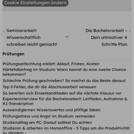
Cookie Einstellungen ändern
Seminararbeit:
Die Bachelorarbeit –
Wissenschaftlich
Dein ultimativer 4
schreiben leicht gemacht
Schritte Plan
Prüfungen
Prüfungsanfechtung erklärt: Ablauf, Fristen, Kosten
Härtefallantrag im Studium: Wann kannst du eine zweite Chance
bekommen?
Schlechte Prüfung geschrieben? So machst du das Beste daraus!
Top 3 Fehler, die dir die Abschlussarbeit versauen
So bereiten sich Einserkanditaden auf die nächste Klausur vor
Experteninterview für die Bachelorarbeit: Leitfaden, Aufnahme &
KI-Transkription
Auswendiglernen Wissenswertes und pfiffige Ideen
Prüfungsstress und Angst im Studium vermeiden
Studienalltag am PC: Darauf solltest Du achten
Studieren & arbeiten im Homeoffice - 5 Tipps um die Produktivität
zu steigern -