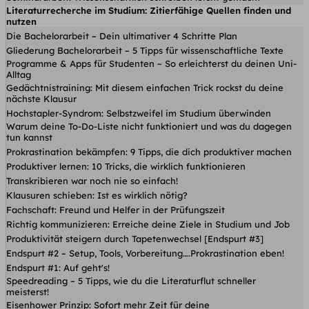
Literaturrecherche im Studium: Zitierfähige Quellen finden und
nutzen
Die Bachelorarbeit – Dein ultimativer 4 Schritte Plan
Gliederung Bachelorarbeit – 5 Tipps für wissenschaftliche Texte
Programme & Apps für Studenten ~ So erleichterst du deinen Uni-
Alltag
Gedächtnistraining: Mit diesem einfachen Trick rockst du deine
nächste Klausur
Hochstapler-Syndrom: Selbstzweifel im Studium überwinden
Warum deine To-Do-Liste nicht funktioniert und was du dagegen
tun kannst
Prokrastination bekämpfen: 9 Tipps, die dich produktiver machen
Produktiver lernen: 10 Tricks, die wirklich funktionieren
Transkribieren war noch nie so einfach!
Klausuren schieben: Ist es wirklich nötig?
Fachschaft: Freund und Helfer in der Prüfungszeit
Richtig kommunizieren: Erreiche deine Ziele in Studium und Job
Produktivität steigern durch Tapetenwechsel [Endspurt #3]
Endspurt #2 – Setup, Tools, Vorbereitung….Prokrastination eben!
Endspurt #1: Auf geht's!
Speedreading – 5 Tipps, wie du die Literaturflut schneller
meisterst!
Eisenhower Prinzip: Sofort mehr Zeit für deine