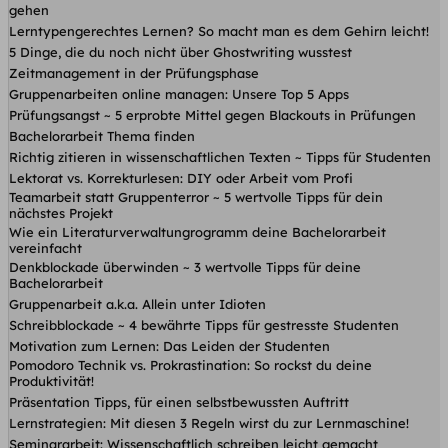
gehen
Lerntypengerechtes Lernen? So macht man es dem Gehirn leicht!
5 Dinge, die du noch nicht über Ghostwriting wusstest
Zeitmanagement in der Prüfungsphase
Gruppenarbeiten online managen: Unsere Top 5 Apps
Prüfungsangst ~ 5 erprobte Mittel gegen Blackouts in Prüfungen
Bachelorarbeit Thema finden
Richtig zitieren in wissenschaftlichen Texten ~ Tipps für Studenten
Lektorat vs. Korrekturlesen: DIY oder Arbeit vom Profi
Teamarbeit statt Gruppenterror ~ 5 wertvolle Tipps für dein
nächstes Projekt
Wie ein Literaturverwaltungrogramm deine Bachelorarbeit
vereinfacht
Denkblockade überwinden ~ 3 wertvolle Tipps für deine
Bachelorarbeit
Gruppenarbeit a.k.a. Allein unter Idioten
Schreibblockade ~ 4 bewährte Tipps für gestresste Studenten
Motivation zum Lernen: Das Leiden der Studenten
Pomodoro Technik vs. Prokrastination: So rockst du deine
Produktivität!
Präsentation Tipps, für einen selbstbewussten Auftritt
Lernstrategien: Mit diesen 3 Regeln wirst du zur Lernmaschine!
Seminararbeit: Wissenschaftlich schreiben leicht gemacht