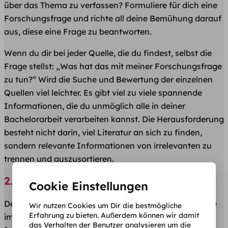
über das Thema zu verfassen? Formuliere für dich eine
Forschungsfrage und richte all deine Bemühung darauf
aus, diese eine Frage zu beantworten.
Wenn du dir bei jeder Quelle, die du findest, selbst die
Frage stellst: „Was hat das mit meiner Forschungsfrage
zu tun?“ Wird die Suche und Bewertung der einzelnen
Quellen viel leichter. Es gibt viel zu viele spannende
Informationen, die du unmöglich alle in deiner
Bachelorarbeit verarbeiten kannst. Die Herausforderung
besteht nicht darin, viel Literatur an sich zu finden,
sondern relevante Informationen von irrelevanten zu
trennen und auszusortieren.
2.) Tipps vom Prof
Cookie Einstellungen
Deine Profs können dir helfen! ​Diese Person ist Experte
Wir nutzen Cookies um Dir die bestmögliche
Erfahrung zu bieten. Außerdem können wir damit
im Verfassen solcher Arbeiten und haben Zugriff auf
das Verhalten der Benutzer analysieren um die