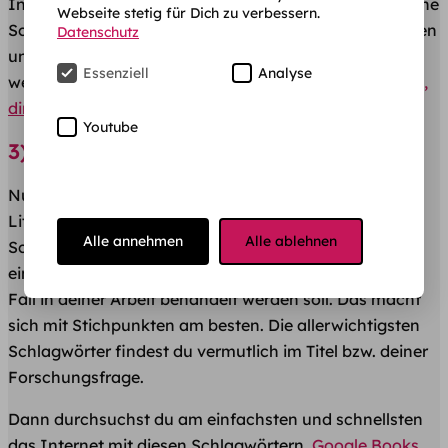
Informationen, die dir noch verborgen sind. Daher keine
Webseite stetig für Dich zu verbessern.
Scheu und frag nach Literatur, eventueller Anlaufstellen
Datenschutz
und nach Autoren die für dein Thema empfohlen
Essenziell
Analyse
werden. Hier findest du
Tipps wie du deinem Prof hilfst,
dir zu helfen.
Youtube
3) Literatur suchen
Nun geht es an die Auffindung verschiedenster
Literatur zum Thema. Als Erstes solltest du dir
Alle annehmen
Alle ablehnen
Schlagwörter setzen, um das Beschaffungsfeld
einzugrenzen. Setz dich hin und notiere was auf jeden
Fall in deiner Arbeit behandelt werden soll. Das macht
sich mit Stichpunkten am besten. Die allerwichtigsten
Schlagwörter findest du vermutlich im Titel bzw. deiner
Forschungsfrage.
Dann durchsuchst du am einfachsten und schnellsten
das Internet mit diesen Schlagwörtern.
Google Books