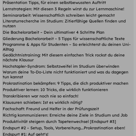
Präsentation Tipps, für einen selbstbewussten Auftritt
Lernstrategien: Mit diesen 3 Regeln wirst du zur Lernmaschine!
Seminararbeit: Wissenschaftlich schreiben leicht gemacht
Literaturrecherche im Studium: Zitierfähige Quellen finden und
nutzen
Die Bachelorarbeit – Dein ultimativer 4 Schritte Plan
Gliederung Bachelorarbeit – 5 Tipps für wissenschaftliche Texte
Programme & Apps für Studenten ~ So erleichterst du deinen Uni-
Alltag
Gedächtnistraining: Mit diesem einfachen Trick rockst du deine
nächste Klausur
Hochstapler-Syndrom: Selbstzweifel im Studium überwinden
Warum deine To-Do-Liste nicht funktioniert und was du dagegen
tun kannst
Prokrastination bekämpfen: 9 Tipps, die dich produktiver machen
Produktiver lernen: 10 Tricks, die wirklich funktionieren
Transkribieren war noch nie so einfach!
Klausuren schieben: Ist es wirklich nötig?
Fachschaft: Freund und Helfer in der Prüfungszeit
Richtig kommunizieren: Erreiche deine Ziele in Studium und Job
Produktivität steigern durch Tapetenwechsel [Endspurt #3]
Endspurt #2 – Setup, Tools, Vorbereitung….Prokrastination eben!
Endspurt #1: Auf geht's!