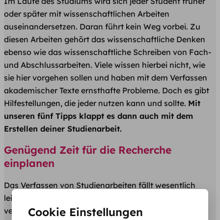
Im Laufe des Studiums wird sich jeder Student früher
oder später mit wissenschaftlichen Arbeiten
auseinandersetzen. Daran führt kein Weg vorbei. Zu
diesen Arbeiten gehört das wissenschaftliche Denken
ebenso wie das wissenschaftliche Schreiben von Fach-
und Abschlussarbeiten. Viele wissen hierbei nicht, wie
sie hier vorgehen sollen und haben mit dem Verfassen
akademischer Texte ernsthafte Probleme. Doch es gibt
Hilfestellungen, die jeder nutzen kann und sollte.
Mit
unseren fünf Tipps klappt es dann auch mit dem
Erstellen deiner Studienarbeit.
Genügend Zeit für die Recherche
einplanen
Das Verfassen von Studienarbeiten fällt wesentlich
leichter, wenn du gut recherchierst und eine Menge
Cookie Einstellungen
verwertbares Material zur Verfügung hast. Für die