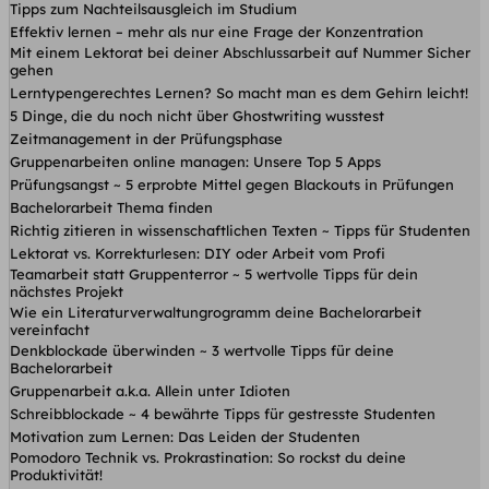
Tipps zum Nachteilsausgleich im Studium
Effektiv lernen – mehr als nur eine Frage der Konzentration
Mit einem Lektorat bei deiner Abschlussarbeit auf Nummer Sicher
gehen
Lerntypengerechtes Lernen? So macht man es dem Gehirn leicht!
5 Dinge, die du noch nicht über Ghostwriting wusstest
Zeitmanagement in der Prüfungsphase
Gruppenarbeiten online managen: Unsere Top 5 Apps
Prüfungsangst ~ 5 erprobte Mittel gegen Blackouts in Prüfungen
Bachelorarbeit Thema finden
Richtig zitieren in wissenschaftlichen Texten ~ Tipps für Studenten
Lektorat vs. Korrekturlesen: DIY oder Arbeit vom Profi
Teamarbeit statt Gruppenterror ~ 5 wertvolle Tipps für dein
nächstes Projekt
Wie ein Literaturverwaltungrogramm deine Bachelorarbeit
vereinfacht
Denkblockade überwinden ~ 3 wertvolle Tipps für deine
Bachelorarbeit
Gruppenarbeit a.k.a. Allein unter Idioten
Schreibblockade ~ 4 bewährte Tipps für gestresste Studenten
Motivation zum Lernen: Das Leiden der Studenten
Pomodoro Technik vs. Prokrastination: So rockst du deine
Produktivität!