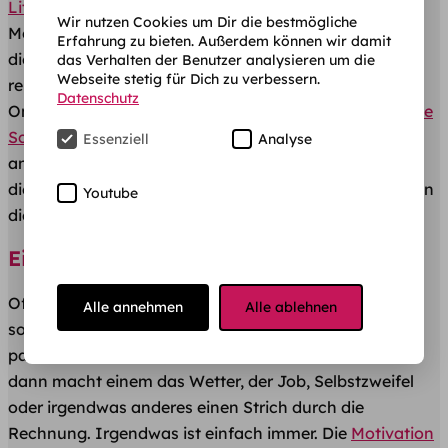
Literaturrecherche
stehen unterschiedliche
Wir nutzen Cookies um Dir die bestmögliche
Möglichkeiten zur Verfügung. Dazu gehören natürlich
Erfahrung zu bieten. Außerdem können wir damit
die
Bibliotheken
der Hochschule. Dort finden Sie
das Verhalten der Benutzer analysieren um die
Webseite stetig für Dich zu verbessern.
reichlich Literatur. Nützlich ist unter anderem auch die
Datenschutz
Online-Recherche bei Google und zusätzlich bei
Google
Scholar
. Dabei handelt es sich im Grunde um nichts
Essenziell
Analyse
anderes, als eine spezielle Suchmaschine von Google,
die der Recherche von wissenschaftlichen Dokumenten
Youtube
dient.
Eigenmotivation ist alles
Oft ist nicht die Studienarbeit selbst das Problem,
Alle annehmen
Alle ablehnen
sondern Motivationsmangel. Erst findet man kein
passendes Thema, dann keine zitierbaren Quellen und
dann macht einem das Wetter, der Job, Selbstzweifel
oder irgendwas anderes einen Strich durch die
Rechnung. Irgendwas ist einfach immer. Die
Motivation