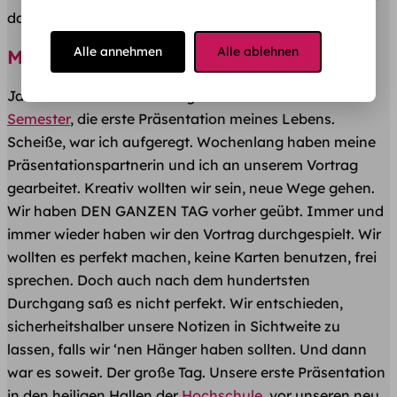
danken 😉
Alle annehmen
Alle ablehnen
​Meine erste Präsi
Ja ich erinnere mich noch gut. Das erste Bachelor-
Semester
, die erste Präsentation meines Lebens.
Scheiße, war ich aufgeregt. Wochenlang haben meine
Präsentationspartnerin und ich an unserem Vortrag
gearbeitet. Kreativ wollten wir sein, neue Wege gehen.
Wir haben DEN GANZEN TAG vorher geübt. Immer und
immer wieder haben wir den Vortrag durchgespielt. Wir
wollten es perfekt machen, keine Karten benutzen, frei
sprechen. Doch auch nach dem hundertsten
Durchgang saß es nicht perfekt. Wir entschieden,
sicherheitshalber unsere Notizen in Sichtweite zu
lassen, falls wir ‘nen Hänger haben sollten. Und dann
war es soweit. Der große Tag. Unsere erste Präsentation
in den heiligen Hallen der
Hochschule
, vor unseren neu