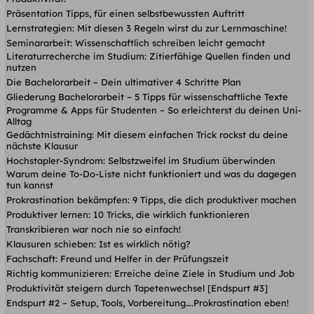
Präsentation Tipps, für einen selbstbewussten Auftritt
Lernstrategien: Mit diesen 3 Regeln wirst du zur Lernmaschine!
Seminararbeit: Wissenschaftlich schreiben leicht gemacht
Literaturrecherche im Studium: Zitierfähige Quellen finden und
nutzen
Die Bachelorarbeit – Dein ultimativer 4 Schritte Plan
Gliederung Bachelorarbeit – 5 Tipps für wissenschaftliche Texte
Programme & Apps für Studenten ~ So erleichterst du deinen Uni-
Alltag
Gedächtnistraining: Mit diesem einfachen Trick rockst du deine
nächste Klausur
Hochstapler-Syndrom: Selbstzweifel im Studium überwinden
Warum deine To-Do-Liste nicht funktioniert und was du dagegen
tun kannst
Prokrastination bekämpfen: 9 Tipps, die dich produktiver machen
Produktiver lernen: 10 Tricks, die wirklich funktionieren
Transkribieren war noch nie so einfach!
Klausuren schieben: Ist es wirklich nötig?
Fachschaft: Freund und Helfer in der Prüfungszeit
Richtig kommunizieren: Erreiche deine Ziele in Studium und Job
Produktivität steigern durch Tapetenwechsel [Endspurt #3]
Endspurt #2 – Setup, Tools, Vorbereitung….Prokrastination eben!