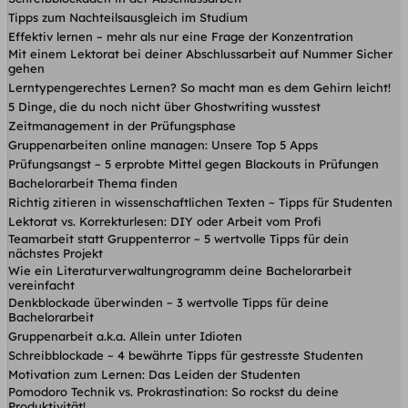
Tipps zum Nachteilsausgleich im Studium
Effektiv lernen – mehr als nur eine Frage der Konzentration
Mit einem Lektorat bei deiner Abschlussarbeit auf Nummer Sicher
gehen
Lerntypengerechtes Lernen? So macht man es dem Gehirn leicht!
5 Dinge, die du noch nicht über Ghostwriting wusstest
Zeitmanagement in der Prüfungsphase
Gruppenarbeiten online managen: Unsere Top 5 Apps
Prüfungsangst ~ 5 erprobte Mittel gegen Blackouts in Prüfungen
Bachelorarbeit Thema finden
Richtig zitieren in wissenschaftlichen Texten ~ Tipps für Studenten
Lektorat vs. Korrekturlesen: DIY oder Arbeit vom Profi
Teamarbeit statt Gruppenterror ~ 5 wertvolle Tipps für dein
nächstes Projekt
Wie ein Literaturverwaltungrogramm deine Bachelorarbeit
vereinfacht
Denkblockade überwinden ~ 3 wertvolle Tipps für deine
Bachelorarbeit
Gruppenarbeit a.k.a. Allein unter Idioten
Schreibblockade ~ 4 bewährte Tipps für gestresste Studenten
Motivation zum Lernen: Das Leiden der Studenten
Pomodoro Technik vs. Prokrastination: So rockst du deine
Produktivität!