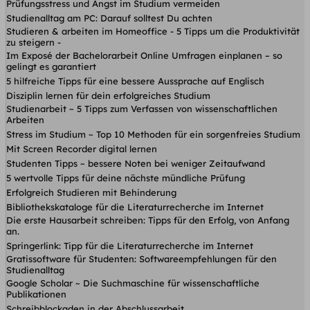
Prüfungsstress und Angst im Studium vermeiden
Studienalltag am PC: Darauf solltest Du achten
Studieren & arbeiten im Homeoffice - 5 Tipps um die Produktivität
zu steigern -
Im Exposé der Bachelorarbeit Online Umfragen einplanen – so
gelingt es garantiert
5 hilfreiche Tipps für eine bessere Aussprache auf Englisch
Disziplin lernen für dein erfolgreiches Studium
Studienarbeit ~ 5 Tipps zum Verfassen von wissenschaftlichen
Arbeiten
Stress im Studium ~ Top 10 Methoden für ein sorgenfreies Studium
Mit Screen Recorder digital lernen
Studenten Tipps ~ bessere Noten bei weniger Zeitaufwand
5 wertvolle Tipps für deine nächste mündliche Prüfung
Erfolgreich Studieren mit Behinderung
Bibliothekskataloge für die Literaturrecherche im Internet
Die erste Hausarbeit schreiben: Tipps für den Erfolg, von Anfang
an.
Springerlink: Tipp für die Literaturrecherche im Internet
Gratissoftware für Studenten: Softwareempfehlungen für den
Studienalltag
Google Scholar ~ Die Suchmaschine für wissenschaftliche
Publikationen
Schreibblockaden in der Abschlussarbeit