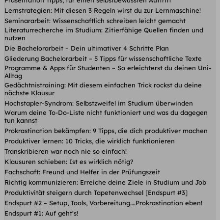
Lernstrategien: Mit diesen 3 Regeln wirst du zur Lernmaschine!
Seminararbeit: Wissenschaftlich schreiben leicht gemacht
Literaturrecherche im Studium: Zitierfähige Quellen finden und
nutzen
Die Bachelorarbeit – Dein ultimativer 4 Schritte Plan
Gliederung Bachelorarbeit – 5 Tipps für wissenschaftliche Texte
Programme & Apps für Studenten ~ So erleichterst du deinen Uni-
Alltag
Gedächtnistraining: Mit diesem einfachen Trick rockst du deine
nächste Klausur
Hochstapler-Syndrom: Selbstzweifel im Studium überwinden
Warum deine To-Do-Liste nicht funktioniert und was du dagegen
tun kannst
Prokrastination bekämpfen: 9 Tipps, die dich produktiver machen
Produktiver lernen: 10 Tricks, die wirklich funktionieren
Transkribieren war noch nie so einfach!
Klausuren schieben: Ist es wirklich nötig?
Fachschaft: Freund und Helfer in der Prüfungszeit
Richtig kommunizieren: Erreiche deine Ziele in Studium und Job
Produktivität steigern durch Tapetenwechsel [Endspurt #3]
Endspurt #2 – Setup, Tools, Vorbereitung….Prokrastination eben!
Endspurt #1: Auf geht's!