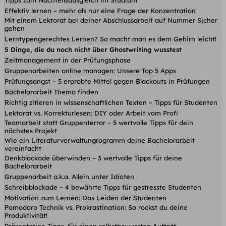
Effektiv lernen – mehr als nur eine Frage der Konzentration
Mit einem Lektorat bei deiner Abschlussarbeit auf Nummer Sicher
gehen
Lerntypengerechtes Lernen? So macht man es dem Gehirn leicht!
5 Dinge, die du noch nicht über Ghostwriting wusstest
Zeitmanagement in der Prüfungsphase
Gruppenarbeiten online managen: Unsere Top 5 Apps
Prüfungsangst ~ 5 erprobte Mittel gegen Blackouts in Prüfungen
Bachelorarbeit Thema finden
Richtig zitieren in wissenschaftlichen Texten ~ Tipps für Studenten
Lektorat vs. Korrekturlesen: DIY oder Arbeit vom Profi
Teamarbeit statt Gruppenterror ~ 5 wertvolle Tipps für dein
nächstes Projekt
Wie ein Literaturverwaltungrogramm deine Bachelorarbeit
vereinfacht
Denkblockade überwinden ~ 3 wertvolle Tipps für deine
Bachelorarbeit
Gruppenarbeit a.k.a. Allein unter Idioten
Schreibblockade ~ 4 bewährte Tipps für gestresste Studenten
Motivation zum Lernen: Das Leiden der Studenten
Pomodoro Technik vs. Prokrastination: So rockst du deine
Produktivität!
Präsentation Tipps, für einen selbstbewussten Auftritt