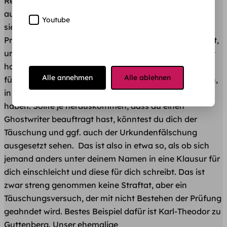
Rechte am Text, sodass akademisches Ghostwriting
auch urheberrechtlich kein Problem darstellt. Anders
Youtube
sieht es allerdings mit dem Hochschulgesetz bzw. dem
Prüfungsrecht aus, wenn es sich bei der Auftragsarbeit,
um eine Prüfungsleistung wie z.B. einer Bachelorarbeit
handelt. Im Rahmen deiner Abschlussarbeit musst du
Alle annehmen
Alle ablehnen
für gewöhnlich eine eidesstattliche Erklärung abgeben,
in der du bestätigst, die Arbeit selbstständig erstellt zu
haben. Sollte je herauskommen, dass du einen
Ghostwriter beauftragt hast, könntest du dich der
Täuschung und ggf. auch der Urkundenfälschung
ausgesetzt sehen. Das ist also in etwa so, als ob sich
jemand anders unter deinem Namen in eine Klausur für
dich einschleicht und diese für dich schreibt. Das ist
zwar streng genommen keine Straftat, aber ein
Täuschungsversuch, der mit nicht Bestehen der Prüfung
geahndet wird. Bestes Beispiel dafür ist Karl-Theodor zu
Guttenberg. Unser ehemalige