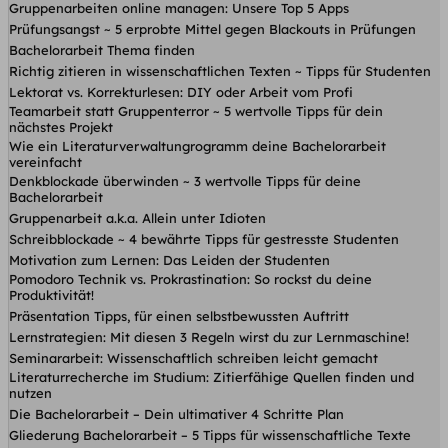
Gruppenarbeiten online managen: Unsere Top 5 Apps
Prüfungsangst ~ 5 erprobte Mittel gegen Blackouts in Prüfungen
Bachelorarbeit Thema finden
Richtig zitieren in wissenschaftlichen Texten ~ Tipps für Studenten
Lektorat vs. Korrekturlesen: DIY oder Arbeit vom Profi
Teamarbeit statt Gruppenterror ~ 5 wertvolle Tipps für dein
nächstes Projekt
Wie ein Literaturverwaltungrogramm deine Bachelorarbeit
vereinfacht
Denkblockade überwinden ~ 3 wertvolle Tipps für deine
Bachelorarbeit
Gruppenarbeit a.k.a. Allein unter Idioten
Schreibblockade ~ 4 bewährte Tipps für gestresste Studenten
Motivation zum Lernen: Das Leiden der Studenten
Pomodoro Technik vs. Prokrastination: So rockst du deine
Produktivität!
Präsentation Tipps, für einen selbstbewussten Auftritt
Lernstrategien: Mit diesen 3 Regeln wirst du zur Lernmaschine!
Seminararbeit: Wissenschaftlich schreiben leicht gemacht
Literaturrecherche im Studium: Zitierfähige Quellen finden und
nutzen
Die Bachelorarbeit – Dein ultimativer 4 Schritte Plan
Gliederung Bachelorarbeit – 5 Tipps für wissenschaftliche Texte