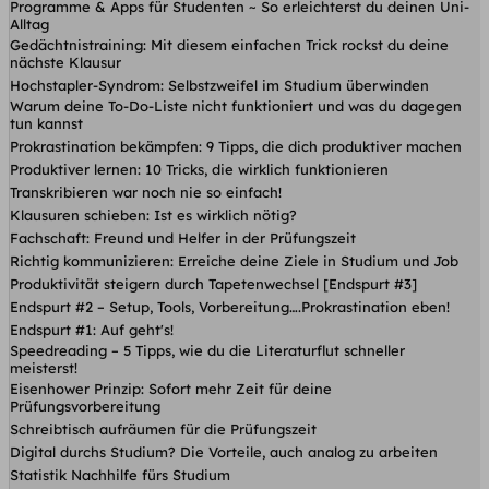
Programme & Apps für Studenten ~ So erleichterst du deinen Uni-
Alltag
Gedächtnistraining: Mit diesem einfachen Trick rockst du deine
nächste Klausur
Hochstapler-Syndrom: Selbstzweifel im Studium überwinden
Warum deine To-Do-Liste nicht funktioniert und was du dagegen
tun kannst
Prokrastination bekämpfen: 9 Tipps, die dich produktiver machen
Produktiver lernen: 10 Tricks, die wirklich funktionieren
Transkribieren war noch nie so einfach!
Klausuren schieben: Ist es wirklich nötig?
Fachschaft: Freund und Helfer in der Prüfungszeit
Richtig kommunizieren: Erreiche deine Ziele in Studium und Job
Produktivität steigern durch Tapetenwechsel [Endspurt #3]
Endspurt #2 – Setup, Tools, Vorbereitung….Prokrastination eben!
Endspurt #1: Auf geht's!
Speedreading – 5 Tipps, wie du die Literaturflut schneller
meisterst!
Eisenhower Prinzip: Sofort mehr Zeit für deine
Prüfungsvorbereitung
Schreibtisch aufräumen für die Prüfungszeit
Digital durchs Studium? Die Vorteile, auch analog zu arbeiten
Statistik Nachhilfe fürs Studium