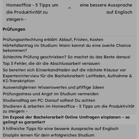
Homeoffice - 5 Tipps um
eine bessere Aussprache
die Produktivität zu
auf Englisch
steigern -
Prüfungen
Prüfungsanfechtung erklärt: Ablauf, Fristen, Kosten
Härtefallantrag im Studium: Wann kannst du eine zweite Chance
bekommen?
Schlechte Prüfung geschrieben? So machst du das Beste daraus!
Top 3 Fehler, die dir die Abschlussarbeit versauen
So bereiten sich Einserkanditaden auf die nächste Klausur vor
Experteninterview für die Bachelorarbeit: Leitfaden, Aufnahme &
KI-Transkription
Auswendiglernen Wissenswertes und pfiffige Ideen
Prüfungsstress und Angst im Studium vermeiden
Studienalltag am PC: Darauf solltest Du achten
Studieren & arbeiten im Homeoffice - 5 Tipps um die Produktivität
zu steigern -
Im Exposé der Bachelorarbeit Online Umfragen einplanen – so
gelingt es garantiert
5 hilfreiche Tipps für eine bessere Aussprache auf Englisch
Disziplin lernen für dein erfolgreiches Studium