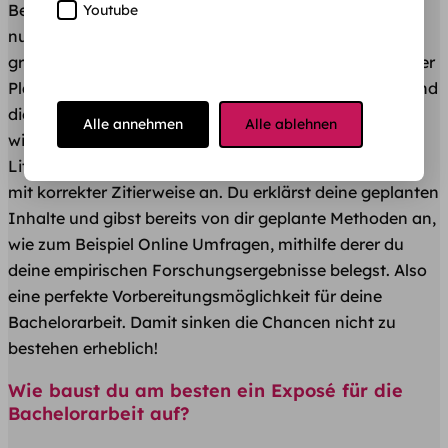
Betrachte das Exposé doch einfach als Übung und
Youtube
nutze es als kleine wissenschaftliche Arbeit vor der
großen Bachelorarbeit. Es dient zwar hauptsächlich der
Planung und Festlegung des Themas – doch der Stil und
die Schreibweise entsprechen bereits der einer
Alle annehmen
Alle ablehnen
wissenschaftlichen Arbeit. Du führst bereits eine
Literaturrecherche durch und gibst Sekundärliteratur
mit korrekter Zitierweise an. Du erklärst deine geplanten
Inhalte und gibst bereits von dir geplante Methoden an,
wie zum Beispiel Online Umfragen, mithilfe derer du
deine empirischen Forschungsergebnisse belegst. Also
eine perfekte Vorbereitungsmöglichkeit für deine
Bachelorarbeit. Damit sinken die Chancen nicht zu
bestehen erheblich!
Wie baust du am besten ein Exposé für die
Bachelorarbeit auf?