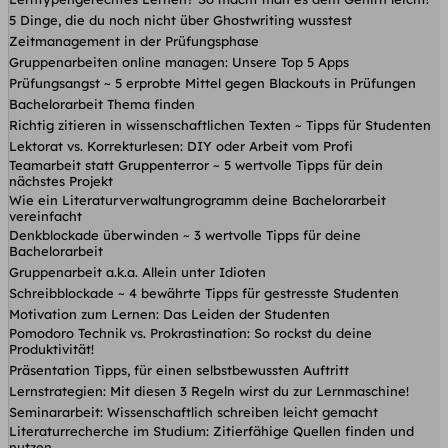
5 Dinge, die du noch nicht über Ghostwriting wusstest
Zeitmanagement in der Prüfungsphase
Gruppenarbeiten online managen: Unsere Top 5 Apps
Prüfungsangst ~ 5 erprobte Mittel gegen Blackouts in Prüfungen
Bachelorarbeit Thema finden
Richtig zitieren in wissenschaftlichen Texten ~ Tipps für Studenten
Lektorat vs. Korrekturlesen: DIY oder Arbeit vom Profi
Teamarbeit statt Gruppenterror ~ 5 wertvolle Tipps für dein
nächstes Projekt
Wie ein Literaturverwaltungrogramm deine Bachelorarbeit
vereinfacht
Denkblockade überwinden ~ 3 wertvolle Tipps für deine
Bachelorarbeit
Gruppenarbeit a.k.a. Allein unter Idioten
Schreibblockade ~ 4 bewährte Tipps für gestresste Studenten
Motivation zum Lernen: Das Leiden der Studenten
Pomodoro Technik vs. Prokrastination: So rockst du deine
Produktivität!
Präsentation Tipps, für einen selbstbewussten Auftritt
Lernstrategien: Mit diesen 3 Regeln wirst du zur Lernmaschine!
Seminararbeit: Wissenschaftlich schreiben leicht gemacht
Literaturrecherche im Studium: Zitierfähige Quellen finden und
nutzen