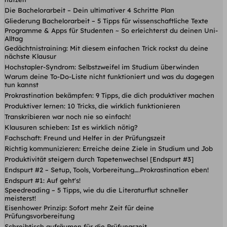
Die Bachelorarbeit – Dein ultimativer 4 Schritte Plan
Gliederung Bachelorarbeit – 5 Tipps für wissenschaftliche Texte
Programme & Apps für Studenten ~ So erleichterst du deinen Uni-
Alltag
Gedächtnistraining: Mit diesem einfachen Trick rockst du deine
nächste Klausur
Hochstapler-Syndrom: Selbstzweifel im Studium überwinden
Warum deine To-Do-Liste nicht funktioniert und was du dagegen
tun kannst
Prokrastination bekämpfen: 9 Tipps, die dich produktiver machen
Produktiver lernen: 10 Tricks, die wirklich funktionieren
Transkribieren war noch nie so einfach!
Klausuren schieben: Ist es wirklich nötig?
Fachschaft: Freund und Helfer in der Prüfungszeit
Richtig kommunizieren: Erreiche deine Ziele in Studium und Job
Produktivität steigern durch Tapetenwechsel [Endspurt #3]
Endspurt #2 – Setup, Tools, Vorbereitung….Prokrastination eben!
Endspurt #1: Auf geht's!
Speedreading – 5 Tipps, wie du die Literaturflut schneller
meisterst!
Eisenhower Prinzip: Sofort mehr Zeit für deine
Prüfungsvorbereitung
Schreibtisch aufräumen für die Prüfungszeit