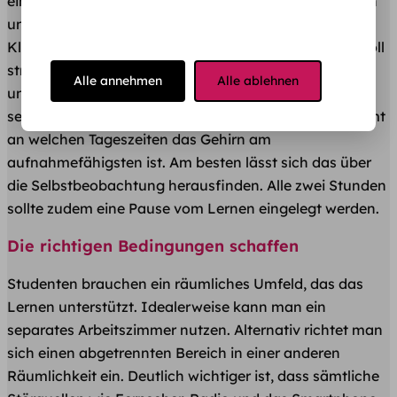
einen Lernplan erstellt, kann die Zeit effizienter nutzen
und vermeidet das Aufschieben. Die unterschiedlichen
Klausuren-Themen können innerhalb des Plans sinnvoll
strukturiert werden. Zugleich lassen sich Pufferzeiten
Alle annehmen
Alle ablehnen
und Pausen einfach handhaben. Dabei ist es wichtig
seinen eigenen Biorhythmus zu finden. Dieser bestimmt
an welchen Tageszeiten das Gehirn am
aufnahmefähigsten ist. Am besten lässt sich das über
die Selbstbeobachtung herausfinden. Alle zwei Stunden
sollte zudem eine Pause vom Lernen eingelegt werden.
Die richtigen Bedingungen schaffen
Studenten brauchen ein räumliches Umfeld, das das
Lernen unterstützt. Idealerweise kann man ein
separates Arbeitszimmer nutzen. Alternativ richtet man
sich einen abgetrennten Bereich in einer anderen
Räumlichkeit ein. Deutlich wichtiger ist, dass sämtliche