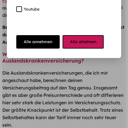
Familienversicherung deiner Eltern
oder eine eigene
ausreichen. Sicherheitshalber solltest du aber nochmal
Youtube
direkt bei deiner Krankenkasse anfragen.
Bei längeren Aufenthalten außerhalb Europas solltest
du unbedingt eine zusätzliche
Alle annehmen
Alle ablehnen
Auslandskrankenversicherung abschließen.
Wie viel kostet mich eine
Auslandskrankenversicherung?
Die Auslandskrankenversicherungen, die ich mir
angeschaut habe, berechnen deinen
Versicherungsbeitrag auf den Tag genau. Insgesamt
gibt es aber große Preisunterschiede und oft differieren
hier sehr stark die Leistungen im Versicherungsschutz.
Der größte Knackpunkt ist der Selbstbehalt. Trotz eines
Selbstbehaltes kann der Tarif immer noch sehr teuer
sein.