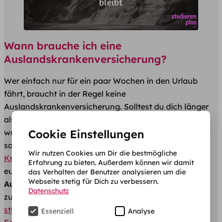
Wann brauche ich eine
Auslandskrankenversicherung?
Wer einfach nur für ein paar Wochen in den Urlaub
fährt, braucht in der Regel keine
Auslandskrankenversicherung. Solltest du dich länger
als 6 Wochen im außerhalb Deutschlands aufhalten
Cookie Einstellungen
wollen, ist erstmal die Frage, wohin es konkret gehen
soll. Bleibst du in Europa oder nicht? Denn
deutsche
Wir nutzen Cookies um Dir die bestmögliche
Krankenkassen
decken mit ihrer Versicherung viele
Erfahrung zu bieten. Außerdem können wir damit
europäische Länder mit ab.
Somit ist eine zusätzliche
das Verhalten der Benutzer analysieren um die
Webseite stetig für Dich zu verbessern.
Auslandskrankenversicherung nicht nötig
, wenn du
Datenschutz
zum Beispiel in den Niederlande oder
in Österreich
studieren
willst. Dafür könnte schon die
Essenziell
Analyse