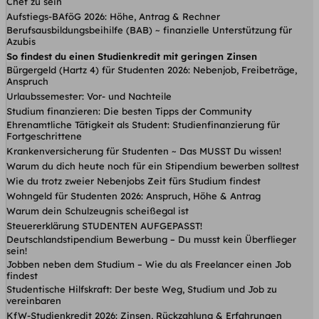
Chef zu sein
Aufstiegs-BAföG 2026: Höhe, Antrag & Rechner
Berufsausbildungsbeihilfe (BAB) ~ finanzielle Unterstützung für
Azubis
So findest du einen Studienkredit mit geringen Zinsen
Bürgergeld (Hartz 4) für Studenten 2026: Nebenjob, Freibeträge,
Anspruch
Urlaubssemester: Vor- und Nachteile
Studium finanzieren: Die besten Tipps der Community
Ehrenamtliche Tätigkeit als Student: Studienfinanzierung für
Fortgeschrittene
Krankenversicherung für Studenten ~ Das MUSST Du wissen!
Warum du dich heute noch für ein Stipendium bewerben solltest
Wie du trotz zweier Nebenjobs Zeit fürs Studium findest
Wohngeld für Studenten 2026: Anspruch, Höhe & Antrag
Warum dein Schulzeugnis scheißegal ist
Steuererklärung STUDENTEN AUFGEPASST!
Deutschlandstipendium Bewerbung – Du musst kein Überflieger
sein!
Jobben neben dem Studium – Wie du als Freelancer einen Job
findest
Studentische Hilfskraft: Der beste Weg, Studium und Job zu
vereinbaren
KfW-Studienkredit 2026: Zinsen, Rückzahlung & Erfahrungen