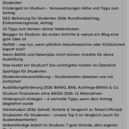
Studenten
Kindergeld im Studium ~ Voraussetzungen Höhe und Tipps zum
Antrag
GEZ-Befreiung für Studenten 2026: Rundfunkbeitrag,
Einkommensgrenze, Antrag
10 Tipps zum Senken deiner Nebenkosten
Bloggen im Studium: die ersten Schritte & warum ein Blog eine
gute Idee ist
Notfall – was tun, wenn plötzlich Waschmaschine oder Kühlschrank
kaputt sind?
Wenn BAföG und Nebenjobs nicht reichen: Kredite für deine
Ausbildung
Was kostet ein Studium? Die wichtigsten Kosten im Überblick
Spartipps für Studenten
Studentensteuererklärung ~ Studienkosten absetzen war nie
einfacher!
Ausbildungsförderung 2026: BAföG, BAB, Aufstiegs-BAföG & Co.
Studium finanzieren ohne BAföG 2026: 12 Alternativen
Widerspruch einlegen ~ 4 wertvolle Tipps, wenn dein Antrag
abgelehnt wurde
Werkstudent 2026: Gehalt, Vorteile & Vergleich zu Teilzeit/Minijob
Girokonten für Studenten ~ Unsere Top 5 im Vergleich (auch für
Auslandssemester)
Selbstständige Arbeit im Studium: 7 gute Gründe, dein eigener