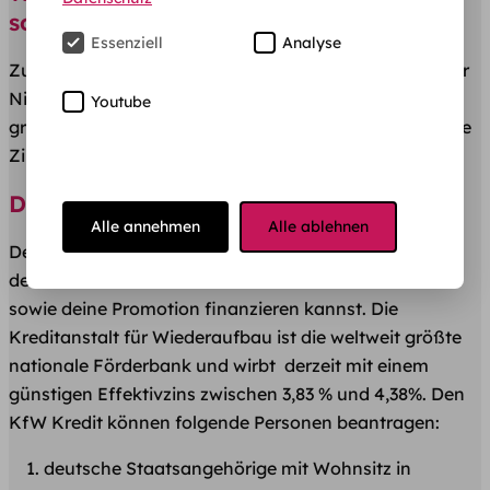
solltest
Essenziell
Analyse
Zuerst eine gute Nachricht: Momentan sind wir in einer
Niedrigzinsphase, dadurch sind Studienkredite
Youtube
grundsätzlich günstig. Trotzdem unterscheiden sich die
Zinssätze der Anbieter teils deutlich.
Der Testsieger: Studienkredit KfW
Alle annehmen
Alle ablehnen
Der wohl bekannteste ist der
KfW Studienkredit
, mit
dem du sowohl Erststudium als auch Zweitstudium
sowie deine Promotion finanzieren kannst. Die
Kreditanstalt für Wiederaufbau ist die weltweit größte
nationale Förderbank und wirbt derzeit mit einem
günstigen Effektivzins zwischen 3,83 % und 4,38%. Den
KfW Kredit können folgende Personen beantragen:
deutsche Staatsangehörige mit Wohn­sitz in