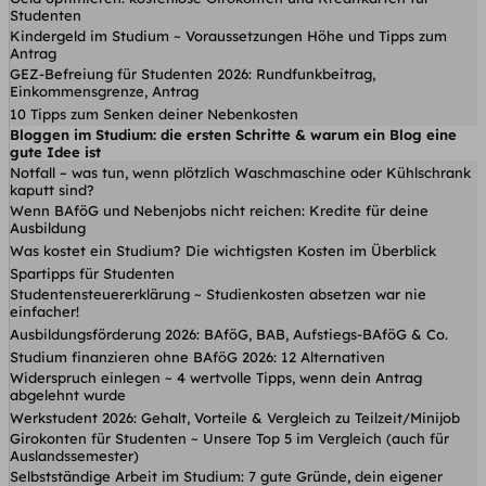
Studenten
Kindergeld im Studium ~ Voraussetzungen Höhe und Tipps zum
Antrag
GEZ-Befreiung für Studenten 2026: Rundfunkbeitrag,
Einkommensgrenze, Antrag
10 Tipps zum Senken deiner Nebenkosten
Bloggen im Studium: die ersten Schritte & warum ein Blog eine
gute Idee ist
Notfall – was tun, wenn plötzlich Waschmaschine oder Kühlschrank
kaputt sind?
Wenn BAföG und Nebenjobs nicht reichen: Kredite für deine
Ausbildung
Was kostet ein Studium? Die wichtigsten Kosten im Überblick
Spartipps für Studenten
Studentensteuererklärung ~ Studienkosten absetzen war nie
einfacher!
Ausbildungsförderung 2026: BAföG, BAB, Aufstiegs-BAföG & Co.
Studium finanzieren ohne BAföG 2026: 12 Alternativen
Widerspruch einlegen ~ 4 wertvolle Tipps, wenn dein Antrag
abgelehnt wurde
Werkstudent 2026: Gehalt, Vorteile & Vergleich zu Teilzeit/Minijob
Girokonten für Studenten ~ Unsere Top 5 im Vergleich (auch für
Auslandssemester)
Selbstständige Arbeit im Studium: 7 gute Gründe, dein eigener