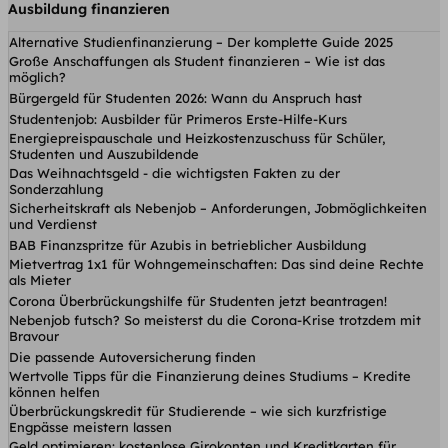
Ausbildung finanzieren
Alternative Studienfinanzierung – Der komplette Guide 2025
Große Anschaffungen als Student finanzieren – Wie ist das
möglich?
Bürgergeld für Studenten 2026: Wann du Anspruch hast
Studentenjob: Ausbilder für Primeros Erste-Hilfe-Kurs
Energiepreispauschale und Heizkostenzuschuss für Schüler,
Studenten und Auszubildende
Das Weihnachtsgeld - die wichtigsten Fakten zu der
Sonderzahlung
Sicherheitskraft als Nebenjob – Anforderungen, Jobmöglichkeiten
und Verdienst
BAB Finanzspritze für Azubis in betrieblicher Ausbildung
Mietvertrag 1x1 für Wohngemeinschaften: Das sind deine Rechte
als Mieter
Corona Überbrückungshilfe für Studenten jetzt beantragen!
Nebenjob futsch? So meisterst du die Corona-Krise trotzdem mit
Bravour
Die passende Autoversicherung finden
Wertvolle Tipps für die Finanzierung deines Studiums – Kredite
können helfen
Überbrückungskredit für Studierende – wie sich kurzfristige
Engpässe meistern lassen
Geld optimieren: kostenlose Girokonten und Kreditkarten für