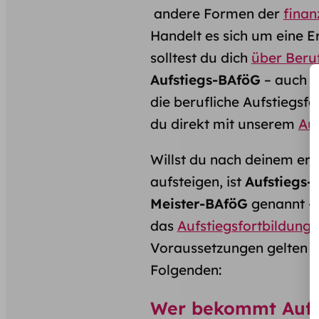
andere Formen der
finan
Handelt es sich um eine E
solltest du dich
über Beruf
Aufstiegs-BAföG
– auch b
die berufliche Aufstiegsf
du direkt mit unserem
Au
Willst du nach deinem er
aufsteigen, ist
Aufstiegs-
Meister-BAföG
genannt – w
das
Aufstiegsfortbildungs
Voraussetzungen gelten un
Folgenden:
Wer bekommt Aufs