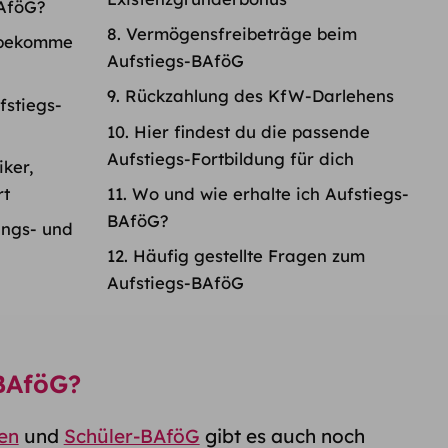
AföG?
Vermögensfreibeträge beim
 bekomme
Aufstiegs-BAföG
Rückzahlung des KfW-Darlehens
ufstiegs-
Hier findest du die passende
Aufstiegs-Fortbildung für dich
ker,
rt
Wo und wie erhalte ich Aufstiegs-
BAföG?
ngs- und
Häufig gestellte Fragen zum
Aufstiegs-BAföG
-BAföG?
en
und
Schüler-BAföG
gibt es auch noch