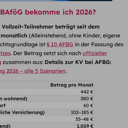
s-BAföG bekomme ich 2026?
 Vollzeit-Teilnehmer beträgt seit dem
€ monatlich
(Alleinstehend, ohne Kinder, eigene
chtsgrundlage ist
§ 10 AFBG
in der Fassung des
tzes
. Der Betrag setzt sich nach
offizieller
g
zusammen aus:
Details zur KV bei AFBG:
 2026 – alle 5 Szenarien
.
Betrag pro Monat
442 €
rn wohnend)
380 €
arf
60 €
iche Versicherung)
102–185 €
35–48 €
end)
1.019 €