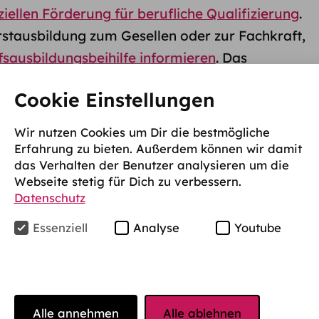
ziellen Förderung für berufliche Qualifizierung
.
rstausbildung zum Gesellen oder zur Fachkraft,
sausbildungsbeihilfe informieren
. Das
ekannt als
Meister-BAföG
– fördert dagegen
Cookie Einstellungen
ortbildung; deinen individuellen Anspruch kannst
fstiegs-BAföG-Rechner
einschätzen.
Wir nutzen Cookies um Dir die bestmögliche
Erfahrung zu bieten. Außerdem können wir damit
sten Berufsabschluss ohne Studium weiter
das Verhalten der Benutzer analysieren um die
BAföG
– umgangssprachlich auch einfach
Webseite stetig für Dich zu verbessern.
Datenschutz
ahrscheinlich das Richtige für dich. Hier gilt
gesetz
(AFBG). Wer in Frage kommt, welche
Essenziell
Analyse
Youtube
d wie viel Geld dir zusteht, erfährst du im
tiegs-BAföG?
Alle annehmen
Alle ablehnen