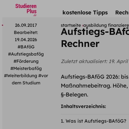
kostenlose Tipps
Rech
26.09.2017
startseite
ausbildung finanzier
Aufstiegs-BAf
Bearbeitet:
19.04.2026
Rechner
#BAföG
#Aufstiegsbafög
Zuletzt aktualisiert:
19. April
#Förderung
#Meisterbafög
#Weiterbildung
#vor
Aufstiegs-BAföG 2026: bis
dem Studium
Maßnahmebeitrag. Höhe, 
§-Belegen.
Inhaltsverzeichnis:
Was ist Aufstiegs-BAföG?