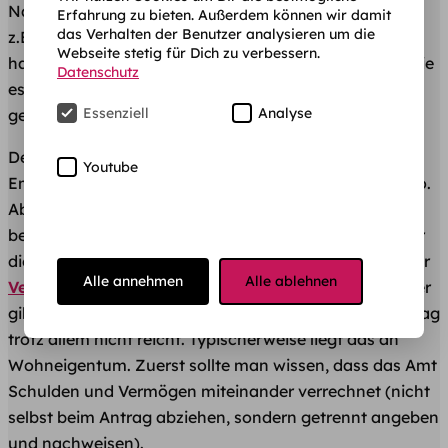
Nachteilig ist diese Regelung aber, wenn jemand wie
Erfahrung zu bieten. Außerdem können wir damit
das Verhalten der Benutzer analysieren um die
z.B. deine Eltern Geld auf deinen Namen angelegt
Webseite stetig für Dich zu verbessern.
haben. In dem Fall ist es dein Vermögen, auch wenn sie
Datenschutz
es nur bei dir “parken” oder für später irgendwann
Essenziell
Analyse
gedacht war.
Der normale Vermögensfreibetrag für BaföG
Youtube
Empfänger*innen unter 30 Jahren liegt bei 15.000 Euro.
Ab 30 darf man 45.000 Euro auf der hohen Kante
behalten. Die meisten BAföG Anträge liegen weit unter
diesem Wert. Für Kinder und Ehegatten erhöht sich der
Alle annehmen
Alle ablehnen
Vermögensfreibetrag
um je 2.300 Euro. Hin und wieder
gibt es aber Leute, für die der normale BAföG-Freibetrag
trotz allem nicht reicht. Typischerweise liegt das an
Wohneigentum. Zuerst sollte man wissen, dass das Amt
Schulden und Vermögen miteinander verrechnet (nicht
selbst beim Antrag abziehen, sondern getrennt angeben
und nachweisen).