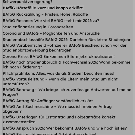
Schwerpunktverlagerung?
BAföG Härtefälle kurz und knapp erklärt
BAföG Rückzahlung ~ Fristen, Höhe, Rabatte
BAföG Rechner: Wie viel BAföG steht mir 2026 zu?
Studienfinanzierung in Coronazeiten
Corona und BAföG – Möglichkeiten und Ansprüche
Studienabschlusshilfe BAföG 2026: Darlehen fürs letzte Studienjahr
BAföG Vorabentscheid ~offizieller BAföG Bescheid schon vor der
Studienplatzbewerbung beantragen
Corona Krise: BAföG Einkommen Eltern jetzt aktualisieren!
BAföG nach Studienabbruch & Fachwechsel 2026: Wann bekomme
ich noch Förderung?
Pflichtpraktikum: Alles, was du als Student beachten musst
BAföG Vorausleistung ~ wenn die Eltern mein Studium nicht
unterstützen?
BAföG Beratung ~ Wo kriege ich zuverlässige Antworten auf meine
Fragen?
BAföG Antrag für Anfänger verständlich erklärt
BAföG Amt Suchmaschine = Wo muss ich meinen Antrag
abgeben?
BAföG Unterlagen für Erstantrag und Folgeanträge korrekt
zusammenstellen
BAföG Anspruch 2026: Wer bekommt BAföG und wie hoch ist es?
BAföG Frist nicht verpassen! Jetzt Antrag stellen!