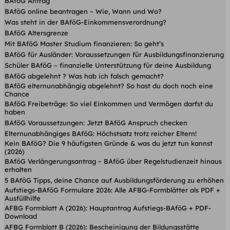
BAföG Antrag
BAföG online beantragen ~ Wie, Wann und Wo?
Was steht in der BAföG-Einkommensverordnung?
BAföG Altersgrenze
Mit BAföG Master Studium finanzieren: So geht’s
BAföG für Ausländer: Voraussetzungen für Ausbildungsfinanzierung
Schüler BAföG ~ finanzielle Unterstützung für deine Ausbildung
BAföG abgelehnt ? Was hab ich falsch gemacht?
BAföG elternunabhängig abgelehnt? So hast du doch noch eine
Chance
BAföG Freibeträge: So viel Einkommen und Vermögen darfst du
haben
BAföG Voraussetzungen: Jetzt BAföG Anspruch checken
Elternunabhängiges BAföG: Höchstsatz trotz reicher Eltern!
Kein BAföG? Die 9 häufigsten Gründe & was du jetzt tun kannst
(2026)
BAföG Verlängerungsantrag ~ BAföG über Regelstudienzeit hinaus
erhalten
5 BAföG Tipps, deine Chance auf Ausbildungsförderung zu erhöhen
Aufstiegs-BAföG Formulare 2026: Alle AFBG-Formblätter als PDF +
Ausfüllhilfe
AFBG Formblatt A (2026): Hauptantrag Aufstiegs-BAföG + PDF-
Download
AFBG Formblatt B (2026): Bescheinigung der Bildungsstätte