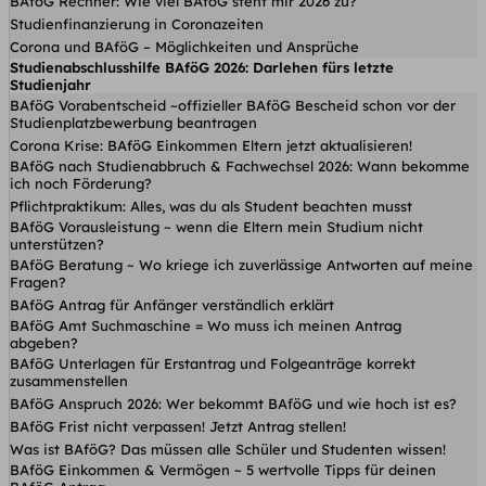
BAföG Rechner: Wie viel BAföG steht mir 2026 zu?
Studienfinanzierung in Coronazeiten
Corona und BAföG – Möglichkeiten und Ansprüche
Studienabschlusshilfe BAföG 2026: Darlehen fürs letzte
Studienjahr
BAföG Vorabentscheid ~offizieller BAföG Bescheid schon vor der
Studienplatzbewerbung beantragen
Corona Krise: BAföG Einkommen Eltern jetzt aktualisieren!
BAföG nach Studienabbruch & Fachwechsel 2026: Wann bekomme
ich noch Förderung?
Pflichtpraktikum: Alles, was du als Student beachten musst
BAföG Vorausleistung ~ wenn die Eltern mein Studium nicht
unterstützen?
BAföG Beratung ~ Wo kriege ich zuverlässige Antworten auf meine
Fragen?
BAföG Antrag für Anfänger verständlich erklärt
BAföG Amt Suchmaschine = Wo muss ich meinen Antrag
abgeben?
BAföG Unterlagen für Erstantrag und Folgeanträge korrekt
zusammenstellen
BAföG Anspruch 2026: Wer bekommt BAföG und wie hoch ist es?
BAföG Frist nicht verpassen! Jetzt Antrag stellen!
Was ist BAföG? Das müssen alle Schüler und Studenten wissen!
BAföG Einkommen & Vermögen ~ 5 wertvolle Tipps für deinen