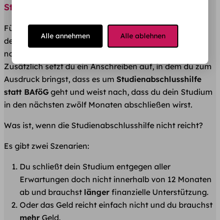
Studienabschlusshilfe?
Für deinen Antrag auf Studienabschlusshilfe
Alle annehmen
Alle ablehnen
dein
BAföG Amt
zuständig. Im Prinzip stellst du einen
normalen
BAföG Antrag
mit allem drum und dran.
Zusätzlich setzt du ein Anschreiben auf, in dem du zum
Ausdruck bringst, dass es um
Studienabschlusshilfe
statt BAföG
geht und weist nach, dass du dein Studium
in den nächsten zwölf Monaten abschließen wirst.
Was ist, wenn die Studienabschlusshilfe nicht reicht?
Es gibt zwei Szenarien:
Du schließt dein Studium entgegen aller
Erwartungen doch nicht innerhalb von 12 Monaten
ab und brauchst
länger
finanzielle Unterstützung.
Oder das Geld reicht einfach nicht und du brauchst
mehr
Geld.