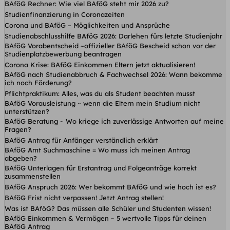
BAföG Rechner: Wie viel BAföG steht mir 2026 zu?
Studienfinanzierung in Coronazeiten
Corona und BAföG – Möglichkeiten und Ansprüche
Studienabschlusshilfe BAföG 2026: Darlehen fürs letzte Studienjahr
BAföG Vorabentscheid ~offizieller BAföG Bescheid schon vor der
Studienplatzbewerbung beantragen
Corona Krise: BAföG Einkommen Eltern jetzt aktualisieren!
BAföG nach Studienabbruch & Fachwechsel 2026: Wann bekomme
ich noch Förderung?
Pflichtpraktikum: Alles, was du als Student beachten musst
BAföG Vorausleistung ~ wenn die Eltern mein Studium nicht
unterstützen?
BAföG Beratung ~ Wo kriege ich zuverlässige Antworten auf meine
Fragen?
BAföG Antrag für Anfänger verständlich erklärt
BAföG Amt Suchmaschine = Wo muss ich meinen Antrag
abgeben?
BAföG Unterlagen für Erstantrag und Folgeanträge korrekt
zusammenstellen
BAföG Anspruch 2026: Wer bekommt BAföG und wie hoch ist es?
BAföG Frist nicht verpassen! Jetzt Antrag stellen!
Was ist BAföG? Das müssen alle Schüler und Studenten wissen!
BAföG Einkommen & Vermögen ~ 5 wertvolle Tipps für deinen
BAföG Antrag