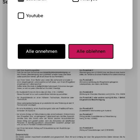
Seiten Erläuterungen in winziger Schrift.
Youtube
Alle annehmen
Alle ablehnen