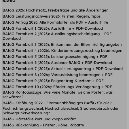
BAföG
BAföG 2026: Höchstsatz, Freibeträge und alle Änderungen
BAföG Leistungsnachweis 2026: Fristen, Regeln, Tipps
BAföG Antrag 2026: Alle Formblätter als PDF + Ausfüllhilfe
BAföG Formblatt 1 (2026): Ausfüllhilfe + PDF-Download
BAföG Formblatt 2 (2026): Ausbildungsbescheinigung + PDF-
Download
BAföG Formblatt 3 (2026): Einkommen der Eltern richtig angeben
BAföG Formblatt 4 (2026): Kinderbetreuungs­zuschlag beantragen
BAföG Formblatt 5 (2026): Leistungsbescheinigung + PDF
BAföG Formblatt 6 (2026): Auslands-BAföG + PDF-Download
BAföG Formblatt 7 (2026): Aktualisierungsantrag + PDF-Download
BAföG Formblatt 8 (2026): Vorausleistung beantragen + PDF
BAföG Formblatt 9 (2026): Folgeantrag-Kurzform + PDF
BAföG Formblatt 10 (2026): Förderungs-Verlängerung + PDF
BAföG Kontoauszüge: Wie viele Monate, welche Posten, was
schwärzen?
BAföG Erhöhung 2022 - Elternunabhängiges BAföG für alle?
Fachrichtungswechsel, Hochschulwechsel, Studienabbruch oder
Schwerpunktverlagerung?
BAföG Härtefälle kurz und knapp erklärt
BAföG Rückzahlung ~ Fristen, Höhe, Rabatte