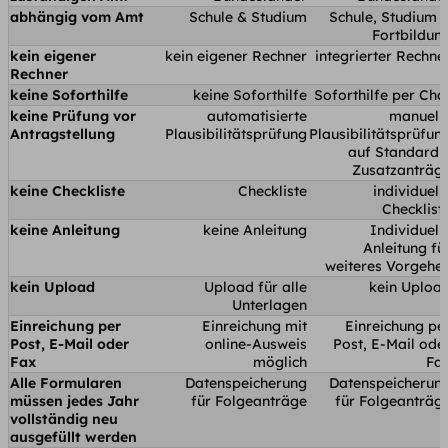
abhängig vom Amt
Schule & Studium
Schule, Studium 
Fortbildun
kein eigener
kein eigener Rechner
integrierter Rechne
Rechner
keine Soforthilfe
keine Soforthilfe
Soforthilfe per Cha
keine Prüfung vor
automatisierte
manuell
Antragstellung
Plausibilitätsprüfung
Plausibilitätsprüfun
auf Standard 
Zusatzanträg
keine Checkliste
Checkliste
individuell
Checklist
keine Anleitung
keine Anleitung
Individuell
Anleitung fü
weiteres Vorgehe
kein Upload
Upload für alle
kein Uploa
Unterlagen
Einreichung per
Einreichung mit
Einreichung pe
Post, E-Mail oder
online-Ausweis
Post, E-Mail ode
Fax
möglich
Fa
Alle Formularen
Datenspeicherung
Datenspeicherun
müssen jedes Jahr
für Folgeanträge
für Folgeanträg
vollständig neu
ausgefüllt werden