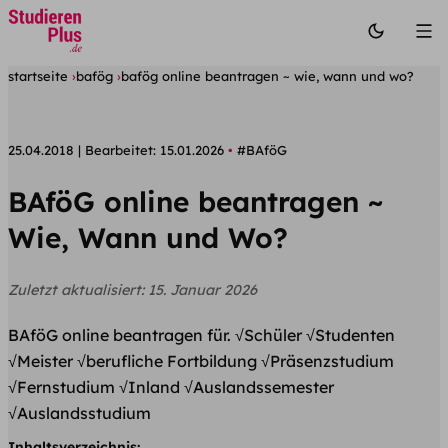
startseite
bafög
bafög online beantragen ~ wie, wann und wo?
25.04.2018
Bearbeitet:
15.01.2026
#BAföG
BAföG online beantragen ~
Wie, Wann und Wo?
Zuletzt aktualisiert:
15. Januar 2026
BAföG online beantragen für. √Schüler √Studenten
√Meister √berufliche Fortbildung √Präsenzstudium
√Fernstudium √Inland √Auslandssemester
√Auslandsstudium
Inhaltsverzeichnis: