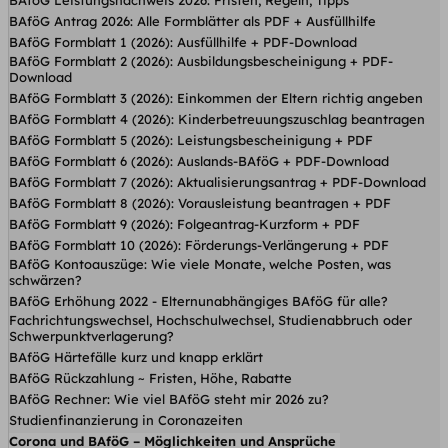
BAföG Leistungsnachweis 2026: Fristen, Regeln, Tipps
BAföG Antrag 2026: Alle Formblätter als PDF + Ausfüllhilfe
BAföG Formblatt 1 (2026): Ausfüllhilfe + PDF-Download
BAföG Formblatt 2 (2026): Ausbildungsbescheinigung + PDF-
Download
BAföG Formblatt 3 (2026): Einkommen der Eltern richtig angeben
BAföG Formblatt 4 (2026): Kinderbetreuungs­zuschlag beantragen
BAföG Formblatt 5 (2026): Leistungsbescheinigung + PDF
BAföG Formblatt 6 (2026): Auslands-BAföG + PDF-Download
BAföG Formblatt 7 (2026): Aktualisierungsantrag + PDF-Download
BAföG Formblatt 8 (2026): Vorausleistung beantragen + PDF
BAföG Formblatt 9 (2026): Folgeantrag-Kurzform + PDF
BAföG Formblatt 10 (2026): Förderungs-Verlängerung + PDF
BAföG Kontoauszüge: Wie viele Monate, welche Posten, was
schwärzen?
BAföG Erhöhung 2022 - Elternunabhängiges BAföG für alle?
Fachrichtungswechsel, Hochschulwechsel, Studienabbruch oder
Schwerpunktverlagerung?
BAföG Härtefälle kurz und knapp erklärt
BAföG Rückzahlung ~ Fristen, Höhe, Rabatte
BAföG Rechner: Wie viel BAföG steht mir 2026 zu?
Studienfinanzierung in Coronazeiten
Corona und BAföG – Möglichkeiten und Ansprüche