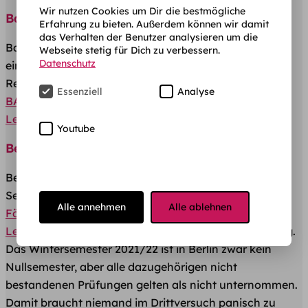
Wir nutzen Cookies um Dir die bestmögliche
Bayern
Erfahrung zu bieten. Außerdem können wir damit
das Verhalten der Benutzer analysieren um die
Bayern hat das Sommersemester 2020 bis
Webseite stetig für Dich zu verbessern.
Datenschutz
einschließlich Wintersemester 2021/ 2022 von der
Regelstudienzeit gestrichen. Damit verschiebt sich
Essenziell
Analyse
BAföG Förderungshöchstdauer
sowie der
Leistungsnachweis
um 4 Semester.
Youtube
Berlin
Berlin hat die Verlängerung der Regelstudienzeit um 3
Semester beschlossen. Dadurch verlängert sich die
Alle annehmen
Alle ablehnen
Förderungshöchstdauer
um 3 Semester und der
Leistungsnachweis
ist erst nach dem 7. Semester fällig.
Das Wintersemester 2021/22 ist in Berlin zwar kein
Nullsemester, aber alle dazugehörigen nicht
bestandenen Prüfungen gelten als nicht unternommen.
Damit braucht niemand im Drittversuch panisch zu