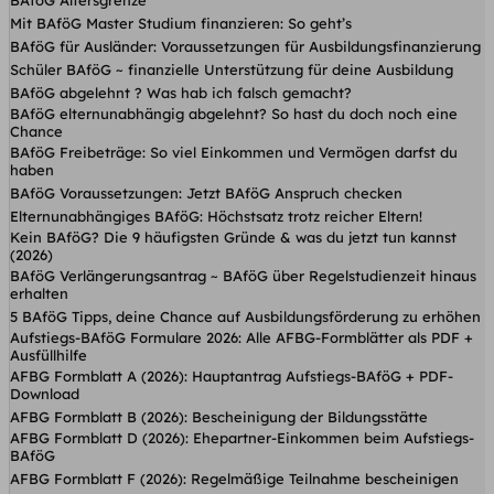
BAföG Altersgrenze
Mit BAföG Master Studium finanzieren: So geht’s
BAföG für Ausländer: Voraussetzungen für Ausbildungsfinanzierung
Schüler BAföG ~ finanzielle Unterstützung für deine Ausbildung
BAföG abgelehnt ? Was hab ich falsch gemacht?
BAföG elternunabhängig abgelehnt? So hast du doch noch eine
Chance
BAföG Freibeträge: So viel Einkommen und Vermögen darfst du
haben
BAföG Voraussetzungen: Jetzt BAföG Anspruch checken
Elternunabhängiges BAföG: Höchstsatz trotz reicher Eltern!
Kein BAföG? Die 9 häufigsten Gründe & was du jetzt tun kannst
(2026)
BAföG Verlängerungsantrag ~ BAföG über Regelstudienzeit hinaus
erhalten
5 BAföG Tipps, deine Chance auf Ausbildungsförderung zu erhöhen
Aufstiegs-BAföG Formulare 2026: Alle AFBG-Formblätter als PDF +
Ausfüllhilfe
AFBG Formblatt A (2026): Hauptantrag Aufstiegs-BAföG + PDF-
Download
AFBG Formblatt B (2026): Bescheinigung der Bildungsstätte
AFBG Formblatt D (2026): Ehepartner-Einkommen beim Aufstiegs-
BAföG
AFBG Formblatt F (2026): Regelmäßige Teilnahme bescheinigen