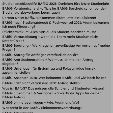
Studienabschlusshilfe BAföG 2026: Darlehen fürs letzte Studienjahr
BAföG Vorabentscheid ~offizieller BAföG Bescheid schon vor der
Studienplatzbewerbung beantragen
Corona Krise: BAföG Einkommen Eltern jetzt aktualisieren!
BAföG nach Studienabbruch & Fachwechsel 2026: Wann bekomme
ich noch Förderung?
Pflichtpraktikum: Alles, was du als Student beachten musst
BAföG Vorausleistung ~ wenn die Eltern mein Studium nicht
unterstützen?
BAföG Beratung ~ Wo kriege ich zuverlässige Antworten auf meine
Fragen?
BAföG Antrag für Anfänger verständlich erklärt
BAföG Amt Suchmaschine = Wo muss ich meinen Antrag
abgeben?
BAföG Unterlagen für Erstantrag und Folgeanträge korrekt
zusammenstellen
BAföG Anspruch 2026: Wer bekommt BAföG und wie hoch ist es?
BAföG Frist nicht verpassen! Jetzt Antrag stellen!
Was ist BAföG? Das müssen alle Schüler und Studenten wissen!
BAföG Einkommen & Vermögen ~ 5 wertvolle Tipps für deinen
BAföG Antrag
BAföG online beantragen ~ Wie, Wann und Wo?
Was steht in der BAföG-Einkommensverordnung?