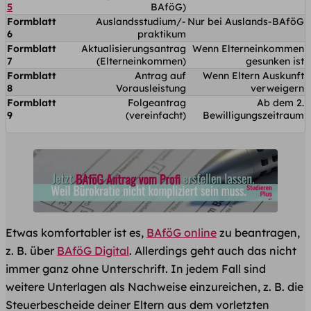
5
BAföG)
Formblatt
Auslandsstudium/-
Nur bei Auslands-BAföG
6
praktikum
Formblatt
Aktualisierungsantrag
Wenn Elterneinkommen
7
(Elterneinkommen)
gesunken ist
Formblatt
Antrag auf
Wenn Eltern Auskunft
8
Vorausleistung
verweigern
Formblatt
Folgeantrag
Ab dem 2.
9
(vereinfacht)
Bewilligungszeitraum
Etwas komfortabler ist es,
BAföG online
zu beantragen,
z. B. über
BAföG Digital
. Allerdings geht auch das nicht
immer ganz ohne Unterschrift. In jedem Fall sind
weitere Unterlagen als Nachweise einzureichen, z. B. die
Steuerbescheide deiner Eltern aus dem vorletzten