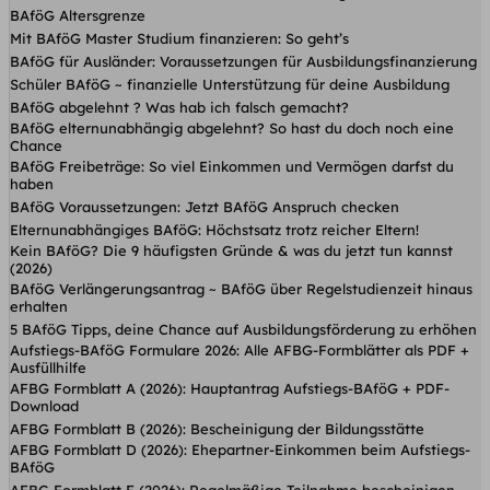
BAföG Altersgrenze
Mit BAföG Master Studium finanzieren: So geht’s
BAföG für Ausländer: Voraussetzungen für Ausbildungsfinanzierung
Schüler BAföG ~ finanzielle Unterstützung für deine Ausbildung
BAföG abgelehnt ? Was hab ich falsch gemacht?
BAföG elternunabhängig abgelehnt? So hast du doch noch eine
Chance
BAföG Freibeträge: So viel Einkommen und Vermögen darfst du
haben
BAföG Voraussetzungen: Jetzt BAföG Anspruch checken
Elternunabhängiges BAföG: Höchstsatz trotz reicher Eltern!
Kein BAföG? Die 9 häufigsten Gründe & was du jetzt tun kannst
(2026)
BAföG Verlängerungsantrag ~ BAföG über Regelstudienzeit hinaus
erhalten
5 BAföG Tipps, deine Chance auf Ausbildungsförderung zu erhöhen
Aufstiegs-BAföG Formulare 2026: Alle AFBG-Formblätter als PDF +
Ausfüllhilfe
AFBG Formblatt A (2026): Hauptantrag Aufstiegs-BAföG + PDF-
Download
AFBG Formblatt B (2026): Bescheinigung der Bildungsstätte
AFBG Formblatt D (2026): Ehepartner-Einkommen beim Aufstiegs-
BAföG
AFBG Formblatt F (2026): Regelmäßige Teilnahme bescheinigen