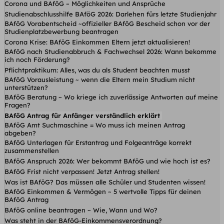
Corona und BAföG – Möglichkeiten und Ansprüche
Studienabschlusshilfe BAföG 2026: Darlehen fürs letzte Studienjahr
BAföG Vorabentscheid ~offizieller BAföG Bescheid schon vor der
Studienplatzbewerbung beantragen
Corona Krise: BAföG Einkommen Eltern jetzt aktualisieren!
BAföG nach Studienabbruch & Fachwechsel 2026: Wann bekomme
ich noch Förderung?
Pflichtpraktikum: Alles, was du als Student beachten musst
BAföG Vorausleistung ~ wenn die Eltern mein Studium nicht
unterstützen?
BAföG Beratung ~ Wo kriege ich zuverlässige Antworten auf meine
Fragen?
BAföG Antrag für Anfänger verständlich erklärt
BAföG Amt Suchmaschine = Wo muss ich meinen Antrag
abgeben?
BAföG Unterlagen für Erstantrag und Folgeanträge korrekt
zusammenstellen
BAföG Anspruch 2026: Wer bekommt BAföG und wie hoch ist es?
BAföG Frist nicht verpassen! Jetzt Antrag stellen!
Was ist BAföG? Das müssen alle Schüler und Studenten wissen!
BAföG Einkommen & Vermögen ~ 5 wertvolle Tipps für deinen
BAföG Antrag
BAföG online beantragen ~ Wie, Wann und Wo?
Was steht in der BAföG-Einkommensverordnung?