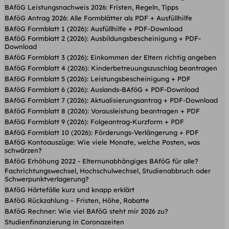
BAföG Leistungsnachweis 2026: Fristen, Regeln, Tipps
BAföG Antrag 2026: Alle Formblätter als PDF + Ausfüllhilfe
BAföG Formblatt 1 (2026): Ausfüllhilfe + PDF-Download
BAföG Formblatt 2 (2026): Ausbildungsbescheinigung + PDF-
Download
BAföG Formblatt 3 (2026): Einkommen der Eltern richtig angeben
BAföG Formblatt 4 (2026): Kinderbetreuungs­zuschlag beantragen
BAföG Formblatt 5 (2026): Leistungsbescheinigung + PDF
BAföG Formblatt 6 (2026): Auslands-BAföG + PDF-Download
BAföG Formblatt 7 (2026): Aktualisierungsantrag + PDF-Download
BAföG Formblatt 8 (2026): Vorausleistung beantragen + PDF
BAföG Formblatt 9 (2026): Folgeantrag-Kurzform + PDF
BAföG Formblatt 10 (2026): Förderungs-Verlängerung + PDF
BAföG Kontoauszüge: Wie viele Monate, welche Posten, was
schwärzen?
BAföG Erhöhung 2022 - Elternunabhängiges BAföG für alle?
Fachrichtungswechsel, Hochschulwechsel, Studienabbruch oder
Schwerpunktverlagerung?
BAföG Härtefälle kurz und knapp erklärt
BAföG Rückzahlung ~ Fristen, Höhe, Rabatte
BAföG Rechner: Wie viel BAföG steht mir 2026 zu?
Studienfinanzierung in Coronazeiten