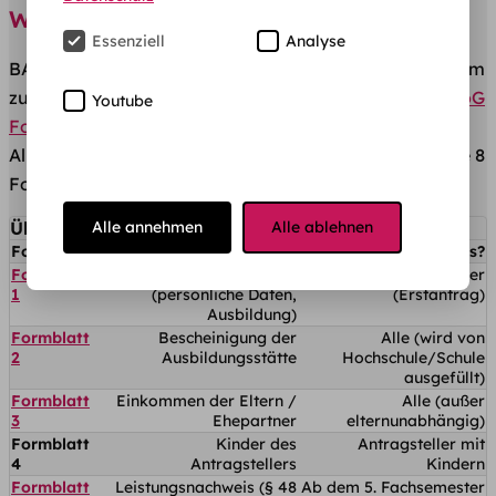
Wie wird der BAföG-Antrag gestellt?
Essenziell
Analyse
BAföG erhält nur, wer einen formellen Antrag bei seinem
zuständigen Amt stellt. Dafür gibt es insgesamt 8
BAföG
Youtube
Formulare
, die es auszufüllen und abzugeben gilt.
Allerdings benötigt nicht jeder Antragsteller immer alle 8
Formblätter.
Übersicht der BAföG-Formblätter
Alle annehmen
Alle ablehnen
Formblatt
Inhalt
Wer braucht es?
Formblatt
Hauptantrag
Alle Antragsteller
1
(persönliche Daten,
(Erstantrag)
Ausbildung)
Formblatt
Bescheinigung der
Alle (wird von
2
Ausbildungsstätte
Hochschule/Schule
ausgefüllt)
Formblatt
Einkommen der Eltern /
Alle (außer
3
Ehepartner
elternunabhängig)
Formblatt
Kinder des
Antragsteller mit
4
Antragstellers
Kindern
Formblatt
Leistungsnachweis (§ 48
Ab dem 5. Fachsemester