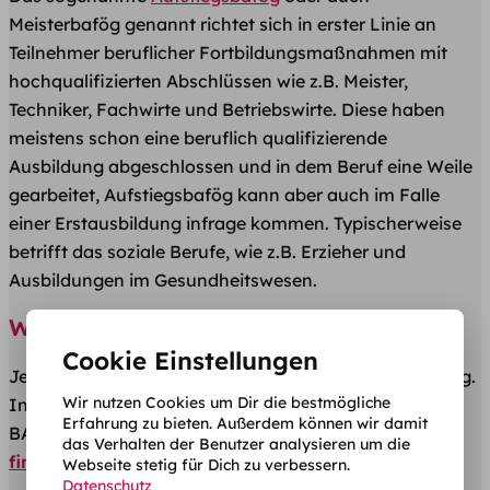
Meisterbafög genannt richtet sich in erster Linie an
Teilnehmer beruflicher Fortbildungsmaßnahmen mit
hochqualifizierten Abschlüssen wie z.B. Meister,
Techniker, Fachwirte und Betriebswirte. Diese haben
meistens schon eine beruflich qualifizierende
Ausbildung abgeschlossen und in dem Beruf eine Weile
gearbeitet, Aufstiegsbafög kann aber auch im Falle
einer Erstausbildung infrage kommen. Typischerweise
betrifft das soziale Berufe, wie z.B. Erzieher und
Ausbildungen im Gesundheitswesen.
Wo wird der BAföG-Antrag gestellt?
Cookie Einstellungen
Je nach Förderart ist ein anderes BAföG Amt zuständig.
Wir nutzen Cookies um Dir die bestmögliche
Insgesamt gibt es in ganz Deutschland über 1.000
Erfahrung zu bieten. Außerdem können wir damit
BAföG Ämter, an die man sich wenden kann.
Hier
das Verhalten der Benutzer analysieren um die
findest du das für deinen Antrag zuständige Amt
!
Webseite stetig für Dich zu verbessern.
Datenschutz