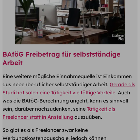
BAföG Freibetrag für selbstständige
Arbeit
Eine weitere mögliche Einnahmequelle ist Einkommen
aus nebenberuflicher selbstständiger Arbeit.
Gerade als
Studi hat solch eine Tätigkeit vielfältige Vorteile.
Auch
was die BAföG-Berechnung angeht, kann es sinnvoll
sein, darüber nachzudenken, seine
Tätigkeit als
Freelancer statt in Anstellung
auszuüben.
So gibt es als Freelancer zwar keine
Werbungskostenpauschale, jedoch können