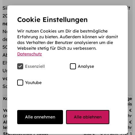
Sind deine Eltern verheiratet und zusammenlebend, gilt
2026 ein gemeinsamer Freibetrag von
2.540 €
Cookie Einstellungen
netto/Monat
(
§ 25 Abs. 1 Nr. 1 BAföG
). Beide
Wir nutzen Cookies um Dir die bestmögliche
Nettoeinkommen werden zusammengerechnet, dann
Erfahrung zu bieten. Außerdem können wir damit
der Freibetrag abgezogen. Vom Rest bleiben nochmal
das Verhalten der Benutzer analysieren um die
50 % anrechnungsfrei plus 5 % je weiterem Kind (§ 25
Webseite stetig für Dich zu verbessern.
Datenschutz
Abs. 4). Ausgehend vom Beispiel oben würden deine
Eltern den Freibetrag überschreiten und müssten
Essenziell
Analyse
Unterhalt leisten – der wird dir vom
BAföG-Höchstsatz
von 992 €/Monat
für Studierende (bzw. bis zu 957 €
Youtube
Schüler-BAföG, je nach Konstellation) abgezogen.
Konstellation
Freibetrag
Rechtsgrundlage
2026
/ Hinweis
Verheiratete Eltern
2.540 €
ca. 50.000 €
(zusammenlebend)
netto/Monat
brutto/Jahr
Alle annehmen
Alle ablehnen
Alleinerziehender / getrennt
1.690 €
ca. 28.000 €
lebender Elternteil
netto/Monat
brutto/Jahr
Stiefelternteil / neuer
850 €
§ 25 Abs. 3 Nr. 1