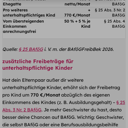
Ehegatte
netto/Monat
BAföG
Pro weiteres
+
§ 25 Abs. 3 Nr. 2
unterhaltspflichtiges Kind
770 €/Monat
BAföG
Vom übersteigenden
50 % + 5 % je
§ 25 Abs. 4
Einkommen
Kind
BAföG
anrechnungsfrei
Quelle:
§ 25 BAföG
i. V. m. der BAföGFreibBek 2026.
zusätzliche Freibeträge für
unterhaltspflichtige Kinder
Hat dein Elternpaar außer dir weitere
unterhaltspflichtige Kinder, erhöht sich der Freibetrag
pro Kind um
770 €/Monat
abzüglich des eigenen
Einkommens des Kindes (z. B. Ausbildungsgehalt) –
§ 25
Abs. 3 Nr. 2 BAföG
. Je mehr Geschwister du hast, desto
besser deine Chancen auf BAföG. Wichtig: Geschwister,
die selbst BAföG oder eine Berufsausbildungsbeihilfe