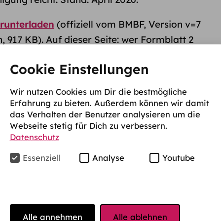
erunterladen
(offiziell vom BMBF, Version v=7
, 917 KB). Auf dieser Seite: wer Formblatt 2
ne Schule es richtig ausfüllt, die 7 häufigsten
Cookie Einstellungen
lare Abgrenzung zu zwei anderen Anliegen, die
chselt werden:
Exmatrikulations­meldung
und
Wir nutzen Cookies um Dir die bestmögliche
Erfahrung zu bieten. Außerdem können wir damit
das Verhalten der Benutzer analysieren um die
latt 2 – und wer nicht?
Webseite stetig für Dich zu verbessern.
Datenschutz
ücklich
nur für Schulausbildungen
gedacht. Auf
Essenziell
Analyse
Youtube
F steht es sogar wortwörtlich:
„Sofern Sie von
eine Immatrikulations­bescheinigung nach § 9
 sie als Ersatz für dieses Formblatt.“
Alle annehmen
Alle ablehnen