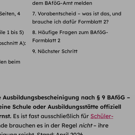
dem BAföG-Amt melden
Seiten, 4
Vorabentscheid – was ist das, und
brauche ich dafür Formblatt 2?
le 1 bis 5)
Häufige Fragen zum BAföG-
Formblatt 2
schnitt A):
Nächster Schritt
llen beim
e Ausbildungs­bescheinigung nach § 9 BAföG –
ne Schule oder Ausbildungs­stätte offiziell
rnst.
Es ist fast ausschließlich für
Schüler-
nde brauchen es in der Regel
nicht
– ihre
gung reicht. Stand: April 2026.