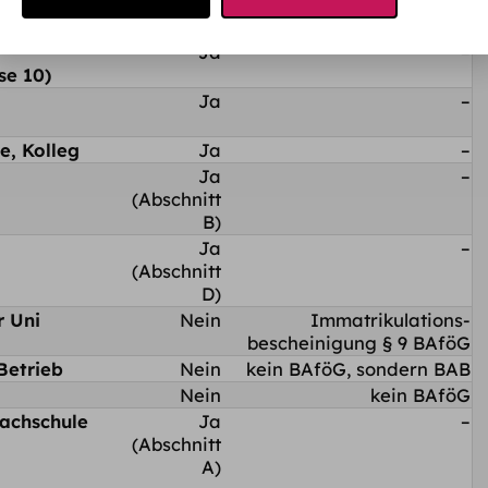
Formblatt
Alternative
2?
Ja
–
se 10)
Ja
–
e, Kolleg
Ja
–
Ja
–
(Abschnitt
B)
Ja
–
(Abschnitt
D)
r Uni
Nein
Immatrikulations­
bescheinigung § 9 BAföG
Betrieb
Nein
kein BAföG, sondern BAB
Nein
kein BAföG
achschule
Ja
–
(Abschnitt
A)