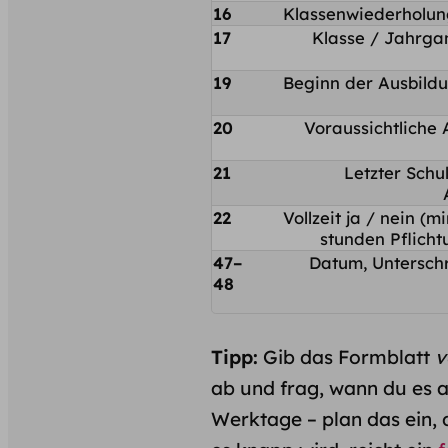
16
Klassen­wiederholu
17
Klasse / Jahrga
19
Beginn der Ausbildu
20
Voraussichtliche 
21
Letzter Schu
22
Vollzeit ja / nein (mi
stunden Pflicht­
47–
Datum, Unter­schr
48
Tipp:
Gib das Formblatt
v
ab und frag, wann du es a
Werktage – plan das ein, 