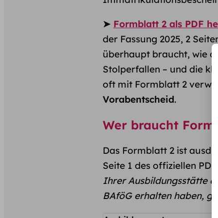
➤
Formblatt 2 als PDF h
der Fassung 2025, 2 Seiten
überhaupt braucht, wie dei
Stolperfallen – und die k
oft mit Formblatt 2 verwe
Vorabentscheid
.
Wer braucht Formb
Das Formblatt 2 ist ausdr
Seite 1 des offiziellen PD
Ihrer Ausbildungs­stätte 
BAföG erhalten haben, gilt