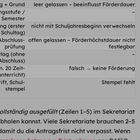
ng + Grund
leer gelassen – beeinflusst Förder­dauer
ngsstufe /
–
Semester
ng (erster
nicht mit Schuljahres­beginn verwechseln
Schultag)
Abschluss­
offen gelassen – Förder­höchstdauer nicht
prüfung
festlegbar
ltag (ohne
–
Abschluss)
n. 20 Zeit­
falsch → keine Förderung
unterricht)
ift, Schul­
Stempel fehlt
stempel
ollständig ausgefüllt
(Zeilen 1–5) im Sekretariat
bholen kannst. Viele Sekretariate brauchen 2–5
damit du die Antragsfrist nicht verpasst. Wenn