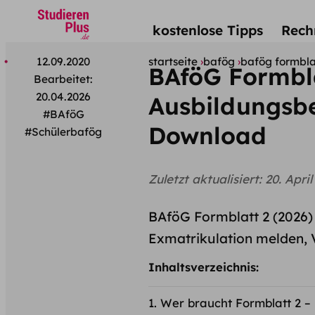
kostenlose Tipps
Rech
12.09.2020
startseite
bafög
bafög formbla
BAföG Formbla
Bearbeitet:
20.04.2026
Ausbildungsb
#BAföG
Download
#Schülerbafög
Zuletzt aktualisiert:
20. April
BAföG Formblatt 2 (2026) 
Exmatrikulation melden, V
Inhaltsverzeichnis:
Wer braucht Formblatt 2 –