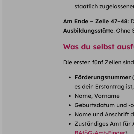
staatlich zugelassenen
Am Ende – Zeile 47–48:
D
Ausbildungs­stätte
. Ohne 
Was du selbst ausfü
Die ersten fünf Zeilen sin
Förderungsnummer
(
es dein Erstantrag ist,
Name, Vorname
Geburtsdatum und -o
Name und Anschrift de
Zuständiges Amt für 
BAföG-Amt-Finder
)