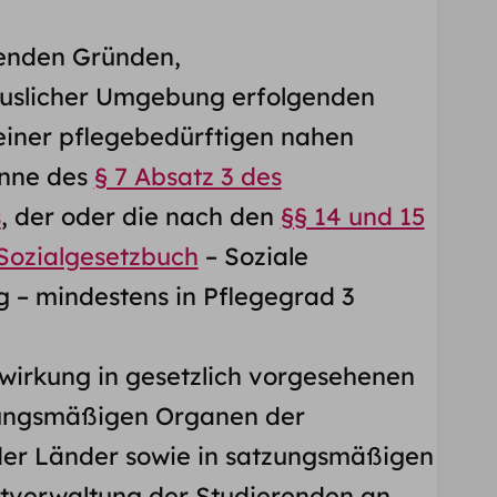
genden Gründen,
häuslicher Umgebung erfolgenden
 einer pflegebedürftigen nahen
inne des
§ 7 Absatz 3 des
s
, der oder die nach den
§§ 14 und 15
 Sozialgesetzbuch
– Soziale
g – mindestens in Pflegegrad 3
itwirkung in gesetzlich vorgesehenen
ungsmäßigen Organen der
er Länder sowie in satzungsmäßigen
tverwaltung der Studierenden an