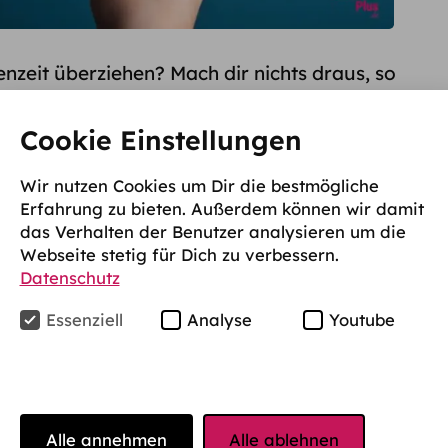
enzeit überziehen? Mach dir nichts draus, so
 Statistischem Bundesamt schließt weniger als
Cookie Einstellungen
n in Deutschland das Studium in
du einen
BAföG Verlängerungsantrag
stellen
Wir nutzen Cookies um Dir die bestmögliche
sem Artikel.
Erfahrung zu bieten. Außerdem können wir damit
das Verhalten der Benutzer analysieren um die
ufgrund Ihrer Cookie-Einstellungen nicht
Webseite stetig für Dich zu verbessern.
Datenschutz
Essenziell
Analyse
Youtube
rn
hts, wofür du dich schämen müsstest. Du bist die
.
Alle annehmen
Alle ablehnen