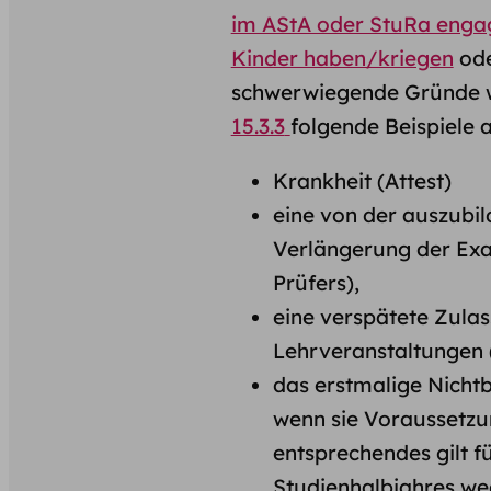
im AStA oder StuRa enga
Kinder haben/kriegen
ode
schwerwiegende Gründe 
15.3.3
folgende Beispiele 
Krankheit (Attest)
eine von der auszubil
Verlängerung der Exam
Prüfers),
eine verspätete Zul
Lehrveranstaltungen (
das erstmalige Nicht
wenn sie Voraussetzun
entsprechendes gilt f
Studienhalbjahres we