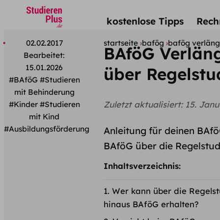
kostenlose Tipps
Rech
02.02.2017
startseite
bafög
bafög verläng
BAföG Verlän
Bearbeitet:
15.01.2026
über Regelstu
#BAföG
#Studieren
mit Behinderung
Zuletzt aktualisiert:
15. Janu
#Kinder
#Studieren
mit Kind
#Ausbildungsförderung
Anleitung für deinen BAf
BAföG über die Regelstu
Inhaltsverzeichnis:
Wer kann über die Regelst
hinaus BAföG erhalten?