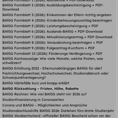
BAföG Formblatt 1 (2026): Ausfüllhilfe + PDF-Download
BAföG Formblatt 2 (2026): Ausbildungsbescheinigung + PDF-
Download
BAföG Formblatt 3 (2026): Einkommen der Eltern richtig angeben
BAföG Formblatt 4 (2026): Kinderbetreuungs­zuschlag beantragen
BAföG Formblatt 5 (2026): Leistungsbescheinigung + PDF
BAföG Formblatt 6 (2026): Auslands-BAföG + PDF-Download
BAföG Formblatt 7 (2026): Aktualisierungsantrag + PDF-Download
BAföG Formblatt 8 (2026): Vorausleistung beantragen + PDF
BAföG Formblatt 9 (2026): Folgeantrag-Kurzform + PDF
BAföG Formblatt 10 (2026): Förderungs-Verlängerung + PDF
BAföG Kontoauszüge: Wie viele Monate, welche Posten, was
schwärzen?
BAföG Erhöhung 2022 - Elternunabhängiges BAföG für alle?
Fachrichtungswechsel, Hochschulwechsel, Studienabbruch oder
Schwerpunktverlagerung?
BAföG Härtefälle kurz und knapp erklärt
BAföG Rückzahlung ~ Fristen, Höhe, Rabatte
BAföG Rechner: Wie viel BAföG steht mir 2026 zu?
Studienfinanzierung in Coronazeiten
Corona und BAföG – Möglichkeiten und Ansprüche
Studienabschlusshilfe BAföG 2026: Darlehen fürs letzte Studienjahr
BAföG Vorabentscheid ~offizieller BAföG Bescheid schon vor der