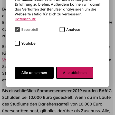
Erfahrung zu bieten. Außerdem können wir damit
BAföG besteht aus einem zinslosem Darlehen und
das Verhalten der Benutzer analysieren um die
Webseite stetig für Dich zu verbessern.
einem staatlichen Zuschuss. Bei den meisten BAföG
Datenschutz
Empfängern teilen sich diese beiden Teile zu genau 50 %
auf. Sprich, du musst genau die Hälfte deines BAföGs
Essenziell
Analyse
zurückzahlen.
Youtube
Eine Ausnahme bilden hier
Studierende mit Kind
, deren
Kinderbetreuungszuschlag sowie die
BAföG
Verlängerung
vollständig als Zuschuss gewährt werden.
Somit ist ihre Darlehensschuld genauso hoch wie bei
Alle annehmen
Alle ablehnen
Studierenden ohne Kind, obwohl sie unterm Strich
etwas mehr und länger BAföG bekommen.
Bis einschließlich Sommersemester 2019 wurden BAföG
Schulden bei 10.000 Euro gedeckelt. Wenn du im Laufe
des Studiums den Darlehensanteil von 10.000 Euro
überschritten hast, gilt alles darüber als Zuschuss. Alle,