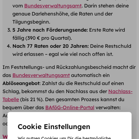
vom
Bundesverwaltungsamt
. Darin stehen deine
genaue Darlehenshöhe, die Raten und der
Tilgungsbeginn.
5 Jahre nach Förderungsende:
Erste Rate wird
fällig (390 € pro Quartal).
Nach 77 Raten oder 20 Jahren:
Deine Restschuld
wird erlassen – egal wie viel noch offen ist.
Im Feststellungs- und Rückzahlungsbescheid macht dir
das
Bundesverwaltungsamt
automatisch ein
Ablöseangebot
: Zahlst du die Restschuld auf einen
Schlag, bekommst du den Nachlass aus der
Nachlass-
Tabelle
(bis 21 %). Den gesamten Prozess kannst du
bequem über das
BAföG-Online-Portal
verwalten:
Adressänderungen melden, Freistellung beantragen
oder vorzeitige Rückzahlung initiieren.
Cookie Einstellungen
Wie viel muss zurückgezahlt werden?
Wir nutzen Cookies um Dir die bestmögliche