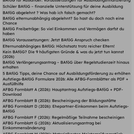
BAföG für Ausländer: Voraussetzungen für Ausbildungsfinanzierung
Schüler BAföG ~ finanzielle Unterstützung für deine Ausbildung
BAföG abgelehnt ? Was hab ich falsch gemacht?
BAföG elternunabhängig abgelehnt? So hast du doch noch eine
Chance
BAföG Freibeträge: So viel Einkommen und Vermögen darfst du
haben
BAföG Voraussetzungen: Jetzt BAföG Anspruch checken
Elternunabhängiges BAföG: Höchstsatz trotz reicher Eltern!
Kein BAföG? Die 9 häufigsten Gründe & was du jetzt tun kannst
(2026)
BAföG Verlängerungsantrag ~ BAföG über Regelstudienzeit hinaus
erhalten
5 BAföG Tipps, deine Chance auf Ausbildungsförderung zu erhöhen
Aufstiegs-BAföG Formulare 2026: Alle AFBG-Formblätter als PDF +
Ausfüllhilfe
AFBG Formblatt A (2026): Hauptantrag Aufstiegs-BAföG + PDF-
Download
AFBG Formblatt B (2026): Bescheinigung der Bildungsstätte
AFBG Formblatt D (2026): Ehepartner-Einkommen beim Aufstiegs-
BAföG
AFBG Formblatt F (2026): Regelmäßige Teilnahme bescheinigen
AFBG Formblatt G (2026): Aktualisierungsantrag bei
Einkommensänderung