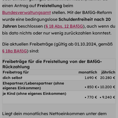
einen Antrag auf
Freistellung
beim
Bundesverwaltungsamt
stellen. Mit der BAföG-Reform
wurde eine bedingungslose
Schuldenfreiheit nach 20
Jahren
beschlossen (
§ 18 Abs. 12 BAföG
), auch wenn du
bis dato nichts oder nur wenig zurückzahlen konntest.
Die aktuellen Freibeträge (gültig ab 01.10.2024, gemäß
§ 18a BAföG
) sind:
Freibeträge für die Freistellung von der BAföG-
Rückzahlung
Freibetrag für
monatlich
jährlich
dich selbst
1.690 €
20.280 €
Ehepartner/Lebenspartner (ohne
850 €
10.200 €
eigenes Einkommen)
je Kind (ohne eigenes Einkommen)
770 €
9.240 €
Liegt dein monatliches Nettoeinkommen unter dem