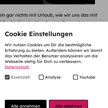
n gar nichts mit Urlaub, wie wir uns das mit
Cocktail in der Hand vorstellen, zu tun.
ger Gründe, die darlegen, dass man
Cookie Einstellungen
er Lage ist, seinem Studium ordnungsgemäß
von seinen studentischen Pflichten
Wir nutzen Cookies um Dir die bestmögliche
Erfahrung zu bieten. Außerdem können wir damit
 werden muss. Wer sich wann und wie lange
das Verhalten der Benutzer analysieren um die
ssen kann, steht für gewöhnlich in deiner
Webseite stetig für Dich zu verbessern.
gt ist der Anspruch in den Hochschulgesetzen
Datenschutz
Essenziell
Analyse
Youtube
 Studium beurlauben lassen?
ende Gründe für eine Beurlaubung anerkannt:
Alle annehmen
Alle ablehnen