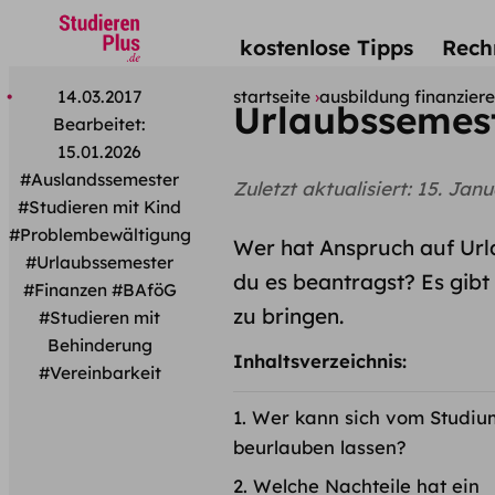
kostenlose Tipps
Rech
14.03.2017
startseite
ausbildung finanzier
Urlaubssemest
Bearbeitet:
15.01.2026
#Auslandssemester
Zuletzt aktualisiert:
15. Janu
#Studieren mit Kind
#Problembewältigung
Wer hat Anspruch auf Url
#Urlaubssemester
du es beantragst? Es gib
#Finanzen
#BAföG
zu bringen.
#Studieren mit
Behinderung
Inhaltsverzeichnis:
#Vereinbarkeit
Wer kann sich vom Studiu
beurlauben lassen?
Welche Nachteile hat ein