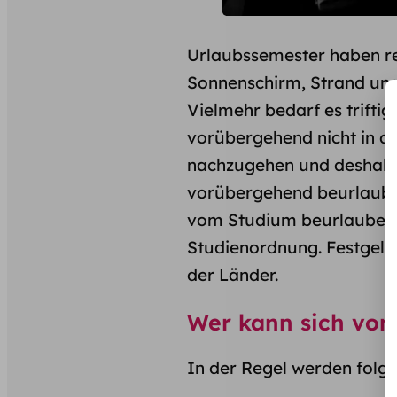
Urlaubssemester haben rei
Sonnenschirm, Strand und 
Vielmehr bedarf es trifti
vorübergehend nicht in d
nachzugehen und deshalb 
vorübergehend beurlaubt
vom Studium beurlauben la
Studienordnung. Festgele
der Länder.
Wer kann sich vom
In der Regel werden folg