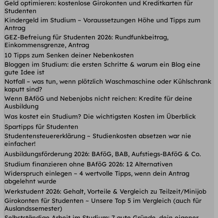
Geld optimieren: kostenlose Girokonten und Kreditkarten für
Studenten
Kindergeld im Studium ~ Voraussetzungen Höhe und Tipps zum
Antrag
GEZ-Befreiung für Studenten 2026: Rundfunkbeitrag,
Einkommensgrenze, Antrag
10 Tipps zum Senken deiner Nebenkosten
Bloggen im Studium: die ersten Schritte & warum ein Blog eine
gute Idee ist
Notfall – was tun, wenn plötzlich Waschmaschine oder Kühlschrank
kaputt sind?
Wenn BAföG und Nebenjobs nicht reichen: Kredite für deine
Ausbildung
Was kostet ein Studium? Die wichtigsten Kosten im Überblick
Spartipps für Studenten
Studentensteuererklärung ~ Studienkosten absetzen war nie
einfacher!
Ausbildungsförderung 2026: BAföG, BAB, Aufstiegs-BAföG & Co.
Studium finanzieren ohne BAföG 2026: 12 Alternativen
Widerspruch einlegen ~ 4 wertvolle Tipps, wenn dein Antrag
abgelehnt wurde
Werkstudent 2026: Gehalt, Vorteile & Vergleich zu Teilzeit/Minijob
Girokonten für Studenten ~ Unsere Top 5 im Vergleich (auch für
Auslandssemester)
Selbstständige Arbeit im Studium: 7 gute Gründe, dein eigener