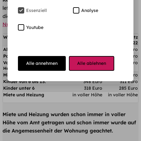
letzten Hartz-IV-Sätze 2022 (510 €). Auch 2026 bleibt
Essenziell
Analyse
die Höhe unverändert — die
Bundesregierung hat eine
Nullrunde beschlossen
. Nur mal so zum Vergleich:
Youtube
Wofür?
Bürgergeld
Hartz Regelsatz
Regelsatz 2023
IV 2022
Alleinstehend/-erziehend
502 Euro
449 Euro
Paare je Partner
451 Euro
404 Euro
Volljährige bis 25 im
402 Euro
360 Euro
Alle annehmen
Alle ablehnen
Haushalt der Eltern
Minderjährige ab 14
420 Euro
376 Euro
Kinder von 6 bis 13.
348 Euro
311 Euro
Kinder unter 6
318 Euro
285 Euro
Miete und Heizung
in voller Höhe
in voller Höhe
Miete und Heizung wurden schon immer in voller
Höhe vom Amt getragen und schon immer wurde auf
die Angemessenheit der Wohnung geachtet.