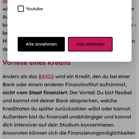
dich deine Eltern noch ein wenig
– doch letztendlich
willst du ja auf eigenen Beinen stehen. Einen möglichen
Youtube
Ausweg, um finanziell über die Studienzeit zu kommen,
bieten heutzutage Kredite. Ganz gleich, welche Kredite –
bei der aktuellen Zinslage und dem derzeitigen
Minuszins können sie dir helfen, die finanzielle Situation
Alle annehmen
Alle ablehnen
deutlich zu verbessern.
Vorteile eines Kredits
Anders als das
BAföG
wird ein Kredit, den du bei einer
Bank oder einem anderen Finanzinstitut aufnimmst,
nicht vom Staat finanziert
. Der Vorteil: Du bist flexibel
und kannst mit deiner Bank absprechen, welche
Kreditraten du später zurückzahlen willst oder kannst.
Außerdem bist du finanziell unabhängiger und kannst
dich intensiver auf dein Studium konzentrieren.
Ansonsten können sich die Finanzierungsmöglichkeiten