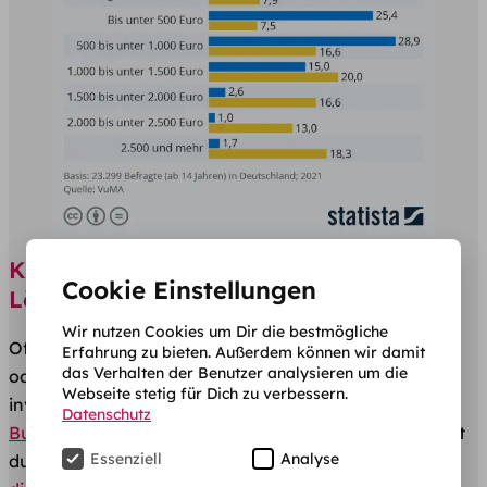
Kredite für das Studium – finanzielle
Cookie Einstellungen
Lösungen für wenig Geld?
Wir nutzen Cookies um Dir die bestmögliche
Oft reicht der Verdienst aus dem Nebenjob nicht aus
Erfahrung zu bieten. Außerdem können wir damit
das Verhalten der Benutzer analysieren um die
oder verschlingt wertvolle Zeit, die du in dein Studium
Webseite stetig für Dich zu verbessern.
investieren möchtest. Mit dem Geld durch das
Datenschutz
Bundesausbildungsförderungsgesetz
(BAföG) kommst
Essenziell
Analyse
du gerade so über die Runden.
Vielleicht unterstützen