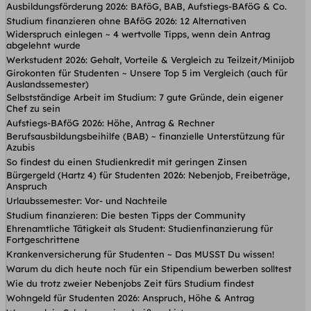
Ausbildungsförderung 2026: BAföG, BAB, Aufstiegs-BAföG & Co.
Studium finanzieren ohne BAföG 2026: 12 Alternativen
Widerspruch einlegen ~ 4 wertvolle Tipps, wenn dein Antrag
abgelehnt wurde
Werkstudent 2026: Gehalt, Vorteile & Vergleich zu Teilzeit/Minijob
Girokonten für Studenten ~ Unsere Top 5 im Vergleich (auch für
Auslandssemester)
Selbstständige Arbeit im Studium: 7 gute Gründe, dein eigener
Chef zu sein
Aufstiegs-BAföG 2026: Höhe, Antrag & Rechner
Berufsausbildungsbeihilfe (BAB) ~ finanzielle Unterstützung für
Azubis
So findest du einen Studienkredit mit geringen Zinsen
Bürgergeld (Hartz 4) für Studenten 2026: Nebenjob, Freibeträge,
Anspruch
Urlaubssemester: Vor- und Nachteile
Studium finanzieren: Die besten Tipps der Community
Ehrenamtliche Tätigkeit als Student: Studienfinanzierung für
Fortgeschrittene
Krankenversicherung für Studenten ~ Das MUSST Du wissen!
Warum du dich heute noch für ein Stipendium bewerben solltest
Wie du trotz zweier Nebenjobs Zeit fürs Studium findest
Wohngeld für Studenten 2026: Anspruch, Höhe & Antrag