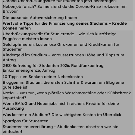
Corona Überbrückungshilfe für Studenten jetzt beantragen!
Nebenjob futsch? So meisterst du die Corona-Krise trotzdem mit
Bravour
Die passende Autoversicherung finden
Wertvolle Tipps für die Finanzierung deines Studiums – Kredite
können helfen
Überbrückungskredit für Studierende – wie sich kurzfristige
Engpässe meistern lassen
Geld optimieren: kostenlose Girokonten und Kreditkarten für
Studenten
Kindergeld im Studium ~ Voraussetzungen Höhe und Tipps zum
Antrag
GEZ-Befreiung für Studenten 2026: Rundfunkbeitrag,
Einkommensgrenze, Antrag
10 Tipps zum Senken deiner Nebenkosten
Bloggen im Studium: die ersten Schritte & warum ein Blog eine
gute Idee ist
Notfall – was tun, wenn plötzlich Waschmaschine oder Kühlschrank
kaputt sind?
Wenn BAföG und Nebenjobs nicht reichen: Kredite für deine
Ausbildung
Was kostet ein Studium? Die wichtigsten Kosten im Überblick
Spartipps für Studenten
Studentensteuererklärung ~ Studienkosten absetzen war nie
einfacher!