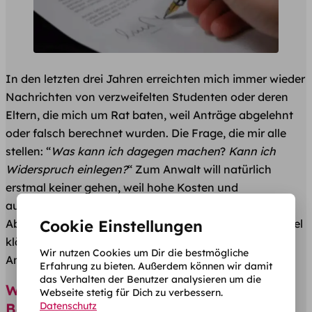
In den letzten drei Jahren erreichten mich immer wieder
Nachrichten von verzweifelten Studenten oder deren
Eltern, die mich um Rat baten, weil Anträge abgelehnt
oder falsch berechnet wurden. Die Frage, die mir alle
stellen: “
Was kann ich dagegen machen
?
Kann ich
Widerspruch einlegen?
“ Zum Anwalt will natürlich
erstmal keiner gehen, weil hohe Kosten und
ausgedehnte Gerichtsverfahren gefürchtet werden.
Aber keine Sorge, das muss nicht sein. In diesem Artikel
Cookie Einstellungen
klären wir alle Möglichkeiten, die du hast, wenn dein
Wir nutzen Cookies um Dir die bestmögliche
Antrag abgelehnt wurde.
Erfahrung zu bieten. Außerdem können wir damit
das Verhalten der Benutzer analysieren um die
Was tun, wenn ich mit einem amtlichen
Webseite stetig für Dich zu verbessern.
Datenschutz
Bescheid nicht einverstanden bin?