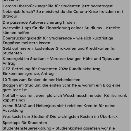
Corona Überbrückungshilfe für Studenten jetzt beantragen!
Nebenjob futsch? So meisterst du die Corona-Krise trotzdem mit
Bravour
Die passende Autoversicherung finden
Wertvolle Tipps für die Finanzierung deines Studiums – Kredite
können helfen
Überbrückungskredit für Studierende – wie sich kurzfristige
Engpässe meistern lassen
Geld optimieren: kostenlose Girokonten und Kreditkarten für
Studenten
Kindergeld im Studium ~ Voraussetzungen Höhe und Tipps zum
Antrag
GEZ-Befreiung für Studenten 2026: Rundfunkbeitrag,
Einkommensgrenze, Antrag
10 Tipps zum Senken deiner Nebenkosten
Bloggen im Studium: die ersten Schritte & warum ein Blog eine
gute Idee ist
Notfall – was tun, wenn plötzlich Waschmaschine oder Kühlschrank
kaputt sind?
Wenn BAföG und Nebenjobs nicht reichen: Kredite für deine
Ausbildung
Was kostet ein Studium? Die wichtigsten Kosten im Überblick
Spartipps für Studenten
Studentensteuererklärung ~ Studienkosten absetzen war nie