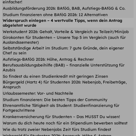
einfacher!
Ausbildungsförderung 2026: BAföG, BAB, Aufstiegs-BAföG & Co.
Studium finanzieren ohne BAföG 2026: 12 Alternativen
Widerspruch einlegen ~ 4 wertvolle Tipps, wenn dein Antrag
abgelehnt wurde
Werkstudent 2026: Gehalt, Vorteile & Vergleich zu Teilzeit/Minijob
Girokonten für Studenten ~ Unsere Top 5 im Vergleich (auch für
Auslandssemester)
Selbstständige Arbeit im Studium: 7 gute Gründe, dein eigener
Chef zu sein
Aufstiegs-BAföG 2026: Höhe, Antrag & Rechner
Berufsausbildungsbeihilfe (BAB) ~ finanzielle Unterstützung für
Azubis
So findest du einen Studienkredit mit geringen Zinsen
Bürgergeld (Hartz 4) für Studenten 2026: Nebenjob, Freibeträge,
Anspruch
Urlaubssemester: Vor- und Nachteile
Studium finanzieren: Die besten Tipps der Community
Ehrenamtliche Tätigkeit als Student: Studienfinanzierung für
Fortgeschrittene
Krankenversicherung für Studenten ~ Das MUSST Du wissen!
Warum du dich heute noch für ein Stipendium bewerben solltest
Wie du trotz zweier Nebenjobs Zeit fürs Studium findest
Wohngeld für Studenten 2026: Anspruch, Höhe & Antrag