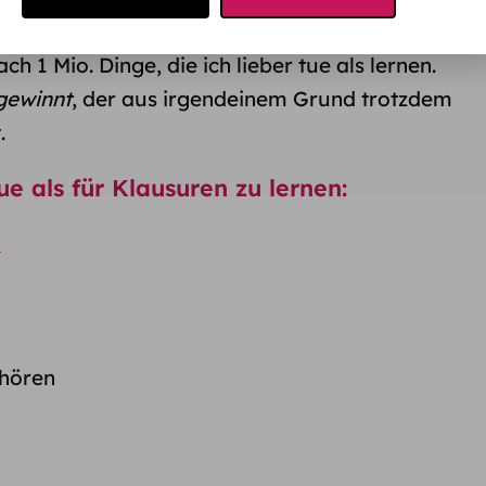
, den ich mit Abstand am längsten
ch 1 Mio. Dinge, die ich lieber tue als lernen.
gewinnt
, der aus irgendeinem Grund trotzdem
.
ue als für Klausuren zu lernen:
n
hören