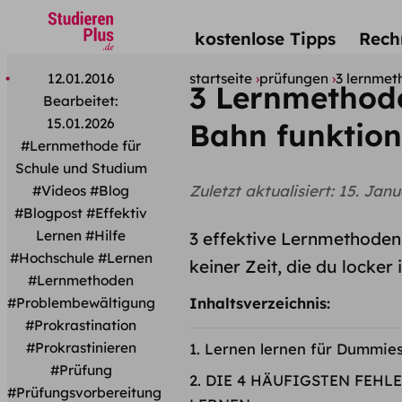
kostenlose Tipps
Rech
12.01.2016
startseite
prüfungen
3 lernmet
3 Lernmethode
Bearbeitet:
15.01.2026
Bahn funktion
#Lernmethode für
Schule und Studium
Zuletzt aktualisiert:
15. Janu
#Videos
#Blog
#Blogpost
#Effektiv
Lernen
#Hilfe
3 effektive Lernmethoden 
#Hochschule
#Lernen
keiner Zeit, die du locke
#Lernmethoden
Inhaltsverzeichnis:
#Problembewältigung
#Prokrastination
Lernen lernen für Dummie
#Prokrastinieren
#Prüfung
DIE 4 HÄUFIGSTEN FEHLE
#Prüfungsvorbereitung