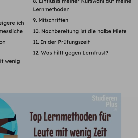
Einflusss meiner Kurswahl auf meine
Lernmethoden
Mitschriften
eigere ich
messliche
Nachbereitung ist die halbe Miete
on
In der Prüfungszeit
Was hilft gegen Lernfrust?
it wenig