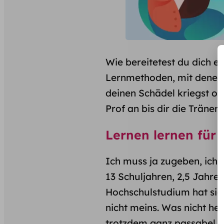
Wie bereitetest du dich e
Lernmethoden, mit denen 
deinen Schädel kriegst od
Prof an bis dir die Trän
Lernen lernen für
Ich muss ja zugeben, ich 
13 Schuljahren, 2,5 Jahr
Hochschulstudium hat sich
nicht meins. Was nicht hei
trotzdem ganz passabel. Ab