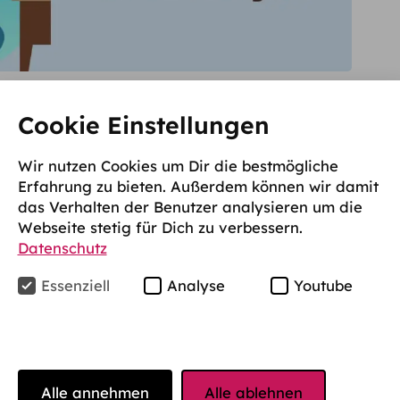
igentlich auf Klausuren vor? Hast du bestimmte
Cookie Einstellungen
du Zahlen, Daten und Fakten besonders gut in
er starrst du einfach so lange das Skript von
Wir nutzen Cookies um Dir die bestmögliche
Erfahrung zu bieten. Außerdem können wir damit
en kommen?
das Verhalten der Benutzer analysieren um die
Webseite stetig für Dich zu verbessern.
 Dummies
Datenschutz
Essenziell
Analyse
Youtube
hasse Klausuren. Wirklich! Schon immer. Nach
en Berufsausbildung und nun bald 14
Semestern
 daran nichts geändert. Klausuren sind einfach
ßt, dass ich darin schlecht bin. Meine Noten sind
Alle annehmen
Alle ablehnen
er das Büffeln für Klausuren ist definitiv der