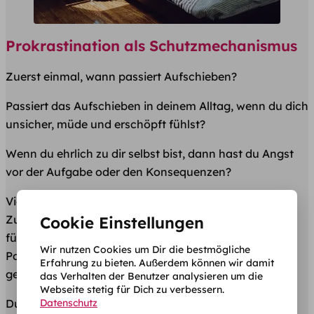
Prokrastination als Schutzmechanismus
Zuerst einmal, wann passiert Aufschieben?
Passiert das Aufschieben in deinem Alltag, wenn du dich
unsicher, müde und erschöpft fühlst?
Wenn du ehrlich zu dir selbst bist, dann hast du Angst
vor der Aufgabe oder den Konsequenzen?
Vielleicht ist es keine Angst, sondern innere Unruhe.
Zum Beispiel macht dich die Aufgabe nervös und du
Cookie Einstellungen
fühlst dich stark gefordert. Und letztendlich hast du
Wir nutzen Cookies um Dir die bestmögliche
Panik vor einem riesigen Chaos und das alles schief
Erfahrung zu bieten. Außerdem können wir damit
geht?
das Verhalten der Benutzer analysieren um die
Webseite stetig für Dich zu verbessern.
Datenschutz
Du erkennst dich irgendwie wieder? Ganz ehrlich? In