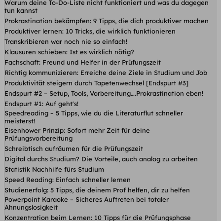
Warum deine To-Do-Liste nicht funktioniert und was du dagegen
tun kannst
Prokrastination bekämpfen: 9 Tipps, die dich produktiver machen
Produktiver lernen: 10 Tricks, die wirklich funktionieren
Transkribieren war noch nie so einfach!
Klausuren schieben: Ist es wirklich nötig?
Fachschaft: Freund und Helfer in der Prüfungszeit
Richtig kommunizieren: Erreiche deine Ziele in Studium und Job
Produktivität steigern durch Tapetenwechsel [Endspurt #3]
Endspurt #2 – Setup, Tools, Vorbereitung….Prokrastination eben!
Endspurt #1: Auf geht's!
Speedreading – 5 Tipps, wie du die Literaturflut schneller
meisterst!
Eisenhower Prinzip: Sofort mehr Zeit für deine
Prüfungsvorbereitung
Schreibtisch aufräumen für die Prüfungszeit
Digital durchs Studium? Die Vorteile, auch analog zu arbeiten
Statistik Nachhilfe fürs Studium
Speed Reading: Einfach schneller lernen
Studienerfolg: 5 Tipps, die deinem Prof helfen, dir zu helfen
Powerpoint Karaoke – Sicheres Auftreten bei totaler
Ahnungslosigkeit
Konzentration beim Lernen: 10 Tipps für die Prüfungsphase