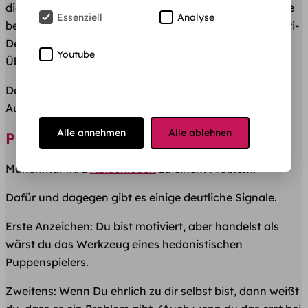
diesem Fall ist Aufschieberitis zumindest kurzzeitig, die
Essenziell
Analyse
beste Beruhigungspille.
Prokrastination
ein billiges Anti-
Depressiva und schützt dich vor Stress und
Youtube
Überforderung.
Deshalb: hast du dich schon einmal bei deiner
Aufschieberitis bedankt?
Alle annehmen
Alle ablehnen
Prokrastination ist ein Problem
Manchmal wird
Aufschieben
zu einem Problem.
Dafür und dagegen gibt es einige deutliche Signale.
Erste Anzeichen: Du bist motiviert, aber handelst als
wärst du das Werkzeug eines hedonistischen
Puppenspielers.
Zweitens: Wenn Du ehrlich zu dir selbst bist, dann weißt