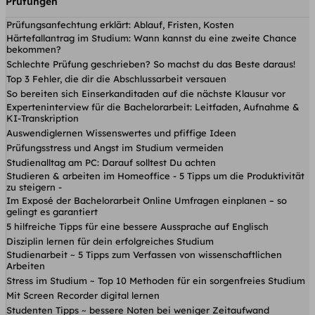
Prüfungen
Prüfungsanfechtung erklärt: Ablauf, Fristen, Kosten
Härtefallantrag im Studium: Wann kannst du eine zweite Chance
bekommen?
Schlechte Prüfung geschrieben? So machst du das Beste daraus!
Top 3 Fehler, die dir die Abschlussarbeit versauen
So bereiten sich Einserkanditaden auf die nächste Klausur vor
Experteninterview für die Bachelorarbeit: Leitfaden, Aufnahme &
KI-Transkription
Auswendiglernen Wissenswertes und pfiffige Ideen
Prüfungsstress und Angst im Studium vermeiden
Studienalltag am PC: Darauf solltest Du achten
Studieren & arbeiten im Homeoffice - 5 Tipps um die Produktivität
zu steigern -
Im Exposé der Bachelorarbeit Online Umfragen einplanen – so
gelingt es garantiert
5 hilfreiche Tipps für eine bessere Aussprache auf Englisch
Disziplin lernen für dein erfolgreiches Studium
Studienarbeit ~ 5 Tipps zum Verfassen von wissenschaftlichen
Arbeiten
Stress im Studium ~ Top 10 Methoden für ein sorgenfreies Studium
Mit Screen Recorder digital lernen
Studenten Tipps ~ bessere Noten bei weniger Zeitaufwand