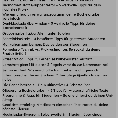
Lektorat vs. Korrekturlesen: DIY oder Arbeit vom Profi
Teamarbeit statt Gruppenterror ~ 5 wertvolle Tipps für dein
nächstes Projekt
Wie ein Literaturverwaltungrogramm deine Bachelorarbeit
vereinfacht
Denkblockade überwinden ~ 3 wertvolle Tipps für deine
Bachelorarbeit
Gruppenarbeit a.k.a. Allein unter Idioten
Schreibblockade ~ 4 bewährte Tipps für gestresste Studenten
Motivation zum Lernen: Das Leiden der Studenten
Pomodoro Technik vs. Prokrastination: So rockst du deine
Produktivität!
Präsentation Tipps, für einen selbstbewussten Auftritt
Lernstrategien: Mit diesen 3 Regeln wirst du zur Lernmaschine!
Seminararbeit: Wissenschaftlich schreiben leicht gemacht
Literaturrecherche im Studium: Zitierfähige Quellen finden und
nutzen
Die Bachelorarbeit – Dein ultimativer 4 Schritte Plan
Gliederung Bachelorarbeit – 5 Tipps für wissenschaftliche Texte
Programme & Apps für Studenten ~ So erleichterst du deinen Uni-
Alltag
Gedächtnistraining: Mit diesem einfachen Trick rockst du deine
nächste Klausur
Hochstapler-Syndrom: Selbstzweifel im Studium überwinden