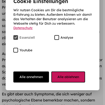
Cookie Einstellungen
bei dir verursacht, dann kann das ein Symptom von
Prüfungsstress sein. Dieses Gefühl von erhöhtem Puls
Wir nutzen Cookies um Dir die bestmögliche
und Unwohlsein, kann sich auch auf deinen Schlaf
Erfahrung zu bieten. Außerdem können wir damit
das Verhalten der Benutzer analysieren um die
auswirken. Studierende mit Angst vor Prüfungen
Webseite stetig für Dich zu verbessern.
schlafen deutlich unruhiger und unregelmäßiger als
Datenschutz
solche, die diese
Prüfungsangst
nicht verspüren. Dazu
zählen nächtliche Alpträume, Hin- und Herwälzen und
Essenziell
Analyse
eine unruhige Grundstimmung.
Youtube
Außerdem ist der Blackout ein häufiges Symptom von
Prüfungsstress. Ganz gleich, wie viel der Lernstoff zuvor
auswendig gelernt wurde und wie viele Übungen zu den
Sachverhalten gemacht wurden, Prüfungsstress kann
Alle annehmen
Alle ablehnen
dafür sorgen, dass man in der Prüfung selbst dann alles
vergisst.
Es gibt aber auch Symptome, die sich weniger auf
psychologische Ebene bemerkbar machen, sondern