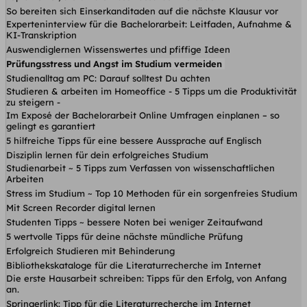
So bereiten sich Einserkanditaden auf die nächste Klausur vor
Experteninterview für die Bachelorarbeit: Leitfaden, Aufnahme &
KI-Transkription
Auswendiglernen Wissenswertes und pfiffige Ideen
Prüfungsstress und Angst im Studium vermeiden
Studienalltag am PC: Darauf solltest Du achten
Studieren & arbeiten im Homeoffice - 5 Tipps um die Produktivität
zu steigern -
Im Exposé der Bachelorarbeit Online Umfragen einplanen – so
gelingt es garantiert
5 hilfreiche Tipps für eine bessere Aussprache auf Englisch
Disziplin lernen für dein erfolgreiches Studium
Studienarbeit ~ 5 Tipps zum Verfassen von wissenschaftlichen
Arbeiten
Stress im Studium ~ Top 10 Methoden für ein sorgenfreies Studium
Mit Screen Recorder digital lernen
Studenten Tipps ~ bessere Noten bei weniger Zeitaufwand
5 wertvolle Tipps für deine nächste mündliche Prüfung
Erfolgreich Studieren mit Behinderung
Bibliothekskataloge für die Literaturrecherche im Internet
Die erste Hausarbeit schreiben: Tipps für den Erfolg, von Anfang
an.
Springerlink: Tipp für die Literaturrecherche im Internet