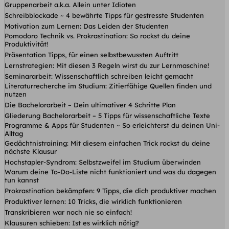
Gruppenarbeit a.k.a. Allein unter Idioten
Schreibblockade ~ 4 bewährte Tipps für gestresste Studenten
Motivation zum Lernen: Das Leiden der Studenten
Pomodoro Technik vs. Prokrastination: So rockst du deine
Produktivität!
Präsentation Tipps, für einen selbstbewussten Auftritt
Lernstrategien: Mit diesen 3 Regeln wirst du zur Lernmaschine!
Seminararbeit: Wissenschaftlich schreiben leicht gemacht
Literaturrecherche im Studium: Zitierfähige Quellen finden und
nutzen
Die Bachelorarbeit – Dein ultimativer 4 Schritte Plan
Gliederung Bachelorarbeit – 5 Tipps für wissenschaftliche Texte
Programme & Apps für Studenten ~ So erleichterst du deinen Uni-
Alltag
Gedächtnistraining: Mit diesem einfachen Trick rockst du deine
nächste Klausur
Hochstapler-Syndrom: Selbstzweifel im Studium überwinden
Warum deine To-Do-Liste nicht funktioniert und was du dagegen
tun kannst
Prokrastination bekämpfen: 9 Tipps, die dich produktiver machen
Produktiver lernen: 10 Tricks, die wirklich funktionieren
Transkribieren war noch nie so einfach!
Klausuren schieben: Ist es wirklich nötig?