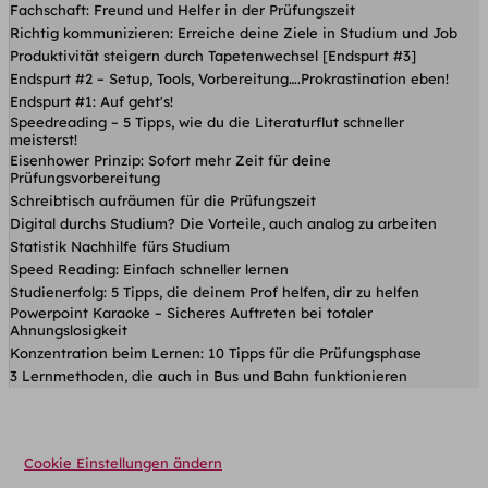
Fachschaft: Freund und Helfer in der Prüfungszeit
Richtig kommunizieren: Erreiche deine Ziele in Studium und Job
Produktivität steigern durch Tapetenwechsel [Endspurt #3]
Endspurt #2 – Setup, Tools, Vorbereitung….Prokrastination eben!
Endspurt #1: Auf geht's!
Speedreading – 5 Tipps, wie du die Literaturflut schneller
meisterst!
Eisenhower Prinzip: Sofort mehr Zeit für deine
Prüfungsvorbereitung
Schreibtisch aufräumen für die Prüfungszeit
Digital durchs Studium? Die Vorteile, auch analog zu arbeiten
Statistik Nachhilfe fürs Studium
Speed Reading: Einfach schneller lernen
Studienerfolg: 5 Tipps, die deinem Prof helfen, dir zu helfen
Powerpoint Karaoke – Sicheres Auftreten bei totaler
Ahnungslosigkeit
Konzentration beim Lernen: 10 Tipps für die Prüfungsphase
3 Lernmethoden, die auch in Bus und Bahn funktionieren
Cookie Einstellungen ändern