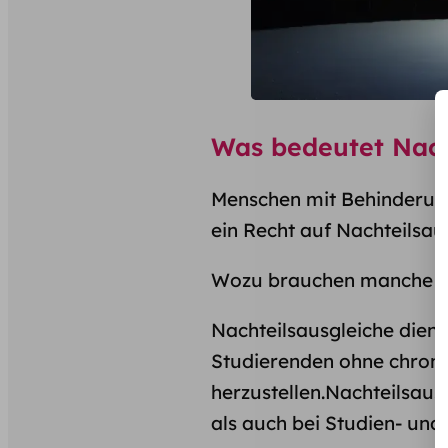
Was bedeutet Nach
Menschen mit Behinderun
ein Recht auf Nachteilsau
Wozu brauchen manche St
Nachteilsausgleiche dien
Studierenden ohne chron
herzustellen.Nachteilsaus
als auch bei Studien- und