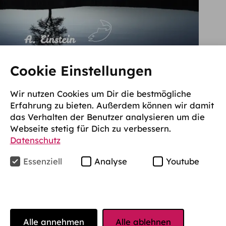
Cookie Einstellungen
teilsausgleich im Studium?
Wir nutzen Cookies um Dir die bestmögliche
gen und oder chronischen Erkrankungen haben
Erfahrung zu bieten. Außerdem können wir damit
sgleich im Studium.
das Verhalten der Benutzer analysieren um die
Webseite stetig für Dich zu verbessern.
Datenschutz
udierende einen Nachteilsausgleich?
Essenziell
Analyse
Youtube
en dazu, Chancengleichheit gegenüber
ische Erkrankungen oder Behinderungen
gleiche sind sowohl bei der Studienorganisation
 Prüfungsleistungen möglich.
Alle annehmen
Alle ablehnen