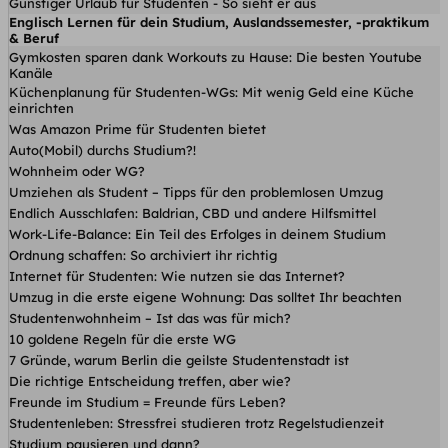
Günstiger Urlaub für Studenten - So sieht er aus
Englisch Lernen für dein Studium, Auslandssemester, -praktikum
& Beruf
Gymkosten sparen dank Workouts zu Hause: Die besten Youtube
Kanäle
Küchenplanung für Studenten-WGs: Mit wenig Geld eine Küche
einrichten
Was Amazon Prime für Studenten bietet
Auto(Mobil) durchs Studium?!
Wohnheim oder WG?
Umziehen als Student – Tipps für den problemlosen Umzug
Endlich Ausschlafen: Baldrian, CBD und andere Hilfsmittel
Work-Life-Balance: Ein Teil des Erfolges in deinem Studium
Ordnung schaffen: So archiviert ihr richtig
Internet für Studenten: Wie nutzen sie das Internet?
Umzug in die erste eigene Wohnung: Das solltet Ihr beachten
Studentenwohnheim – Ist das was für mich?
10 goldene Regeln für die erste WG
7 Gründe, warum Berlin die geilste Studentenstadt ist
Die richtige Entscheidung treffen, aber wie?
Freunde im Studium = Freunde fürs Leben?
Studentenleben: Stressfrei studieren trotz Regelstudienzeit
Studium pausieren und dann?