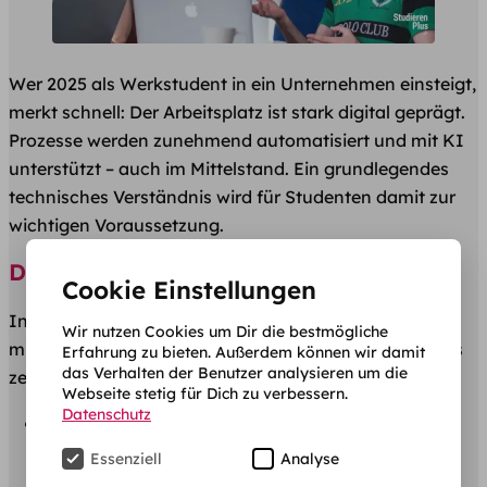
Wer 2025 als Werkstudent in ein Unternehmen einsteigt,
merkt schnell: Der Arbeitsplatz ist stark digital geprägt.
Prozesse werden zunehmend automatisiert und mit KI
unterstützt – auch im Mittelstand. Ein grundlegendes
technisches Verständnis wird für Studenten damit zur
wichtigen Voraussetzung.
Digitale Tools im Arbeitsalltag
Cookie Einstellungen
In nahezu jedem Unternehmensbereich kommen
Wir nutzen Cookies um Dir die bestmögliche
mittlerweile digitale Lösungen zum Einsatz. Besonders
Erfahrung zu bieten. Außerdem können wir damit
das Verhalten der Benutzer analysieren um die
zentral sind:
Webseite stetig für Dich zu verbessern.
Datenschutz
Rechnungssoftware
: Statt manuell zu erfassen,
laufen Rechnungseingang und -ausgang heute
Essenziell
Analyse
häufig automatisiert ab.
Spezialisierte