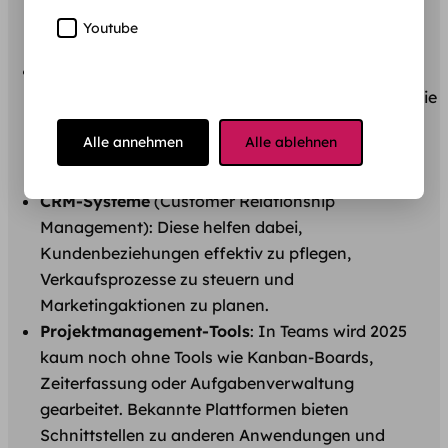
Rechnungssoftware
übernimmt Zuordnung,
Youtube
Archivierung und sogar steuerliche Vorbereitung.
ERP-Systeme
(Enterprise Resource Planning): Sie
verbinden verschiedene Unternehmensbereiche wie
Einkauf, Lager, Vertrieb und Buchhaltung in einer
Alle annehmen
Alle ablehnen
einzigen Plattform. Dadurch werden Daten zentral
verwaltet und Abläufe besser koordiniert.
CRM-Systeme
(Customer Relationship
Management): Diese helfen dabei,
Kundenbeziehungen effektiv zu pflegen,
Verkaufsprozesse zu steuern und
Marketingaktionen zu planen.
Projektmanagement-Tools
: In Teams wird 2025
kaum noch ohne Tools wie Kanban-Boards,
Zeiterfassung oder Aufgabenverwaltung
gearbeitet. Bekannte Plattformen bieten
Schnittstellen zu anderen Anwendungen und