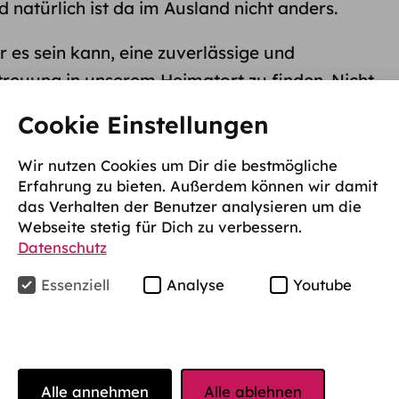
nd natürlich ist da im Ausland nicht anders.
r es sein kann, eine zuverlässige und
treuung in unserem Heimatort zu finden. Nicht
wohl in einem fremden Land sein muss. Einem
Cookie Einstellungen
nd Sprache. Wie soll das bloß klappen mit der
sen und uns fremden Gewohnheiten? Wir
Wir nutzen Cookies um Dir die bestmögliche
Erfahrung zu bieten. Außerdem können wir damit
ft schon so schwer damit? Können wir das dann
das Verhalten der Benutzer analysieren um die
 Vor allem ohne selbst rund um die Uhr bei
Webseite stetig für Dich zu verbessern.
Datenschutz
Essenziell
Analyse
Youtube
n sich studentische Eltern, die mit einem
ln. Und nicht selten scheitert das Projekt
nd
genau an diesen Fragen. Aber das sollte es
Alle annehmen
Alle ablehnen