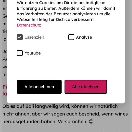
Vorhaben erzählen, Bali Auslandssemester, das erste
Wir nutzen Cookies um Dir die bestmögliche
Erstaunen abgeklungen ist und sich der
Erfahrung zu bieten. Außerdem können wir damit
das Verhalten der Benutzer analysieren um die
Gesichtsausdruck unseres Gegenübers wieder
Webseite stetig für Dich zu verbessern.
normalisiert hat huschen auch schon die nächsten
Datenschutz
tiefen Falten über die Stirn und die Lippen bilden
Essenziell
Analyse
langsam aber deutlich das Wort „WARUM?“
Ja warum eigentlich? Warum
Bali
Youtube
AUSLANDSSEMESTER
? Zudem warum jetzt? Und
warum gleich solange? Mit anderen Worten – reicht
nicht ein stinknormaler Bali Sommerurlaub?
Fünf Monate in Bali leben? Wird das nicht
Alle annehmen
Alle ablehnen
langweilig?
Ob es auf Bali langweilig wird, können wir natürlich
nicht ahnen, aber wir sagen euch bescheid, wenn wir es
herausgefunden haben. Versprochen! 😉