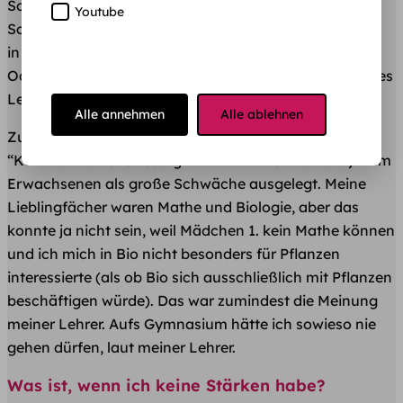
Schuljahr schon zu wisen, wo die eigenen Stärken und
Youtube
Schwächen liegen, aber bedeutet eine schlechte Note,
in einem Fach wirklich, dass die ein Fach nicht liegt?
Oder sollte eine gute Note die nächsten 40 Jahre deines
Lebens bestimmen?
Alle annehmen
Alle ablehnen
Zu Schulzeiten wurde mir meine
“Kommunikationsfreudigkeit” immer von nahezu jedem
Erwachsenen als große Schwäche ausgelegt. Meine
Lieblingfächer waren Mathe und Biologie, aber das
konnte ja nicht sein, weil Mädchen 1. kein Mathe können
und ich mich in Bio nicht besonders für Pflanzen
interessierte (als ob Bio sich ausschließlich mit Pflanzen
beschäftigen würde). Das war zumindest die Meinung
meiner Lehrer. Aufs Gymnasium hätte ich sowieso nie
gehen dürfen, laut meiner Lehrer.
Was ist, wenn ich keine Stärken habe?