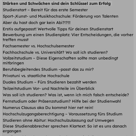
Stärken und Schwächen sind dein Schlüssel zum Erfolg
Studienstart ~ Bereit für das erste Semester
Sport-,Kunst- und Musikhochschule: Förderung von Talenten
Aber du hast doch gar kein Abi?!?!!!
Erstis aufgepasst! Wertvolle Tipps für deinen Studienstart
Bewerbung um einen Studienplatz: Vier Entscheidungen, die vorher
treffen musst
Fachsemester vs. Hochschulsemester
Fachhochschule vs. Universität? Wo soll ich studieren?
Vollzeitstudium ~ Diese Eigenschaften sollte man unbedingt
mitbringen
Berufsbegleitendes Studium ~passt das zu mir?
Privatuni vs. staatliche Hochschule
Duales Studium ~ Fürs Studieren bezahlt werden
Teilzeitstudium Vor- und Nachteile im Überblick
Was soll ich studieren? Was ist, wenn ich mich falsch entscheide?
Fernstudium oder Präsenzstudium? Hilfe bei der Studienwahl
Numerus Clausus aka Du kommst hier net rein!
Hochschulzugangsberechtigung ~ Voraussetzung fürs Studium
Studieren ohne Abitur: Hochschulzulassung auf Umwegen
Diese Studienabbrecher sprechen Klartext: So ist es uns danach
ergangen