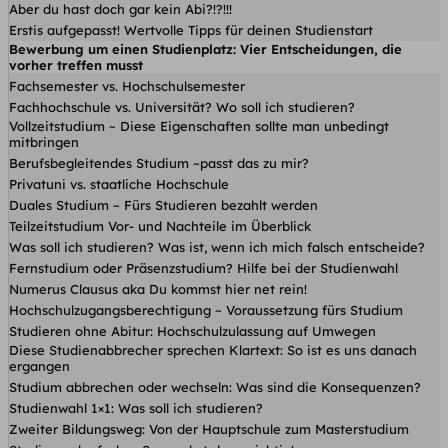
Aber du hast doch gar kein Abi?!?!!!
Erstis aufgepasst! Wertvolle Tipps für deinen Studienstart
Bewerbung um einen Studienplatz: Vier Entscheidungen, die
vorher treffen musst
Fachsemester vs. Hochschulsemester
Fachhochschule vs. Universität? Wo soll ich studieren?
Vollzeitstudium ~ Diese Eigenschaften sollte man unbedingt
mitbringen
Berufsbegleitendes Studium ~passt das zu mir?
Privatuni vs. staatliche Hochschule
Duales Studium ~ Fürs Studieren bezahlt werden
Teilzeitstudium Vor- und Nachteile im Überblick
Was soll ich studieren? Was ist, wenn ich mich falsch entscheide?
Fernstudium oder Präsenzstudium? Hilfe bei der Studienwahl
Numerus Clausus aka Du kommst hier net rein!
Hochschulzugangsberechtigung ~ Voraussetzung fürs Studium
Studieren ohne Abitur: Hochschulzulassung auf Umwegen
Diese Studienabbrecher sprechen Klartext: So ist es uns danach
ergangen
Studium abbrechen oder wechseln: Was sind die Konsequenzen?
Studienwahl 1×1: Was soll ich studieren?
Zweiter Bildungsweg: Von der Hauptschule zum Masterstudium