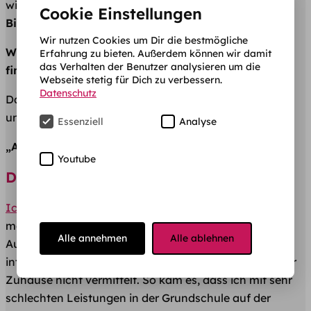
wie z.B. Mathias. Das nennt sich dann übrigens
dritter
Cookie Einstellungen
Bildungsweg
😉
Wir nutzen Cookies um Dir die bestmögliche
Wer etwas will, findet Wege.
Wer
etwas nicht will,
Erfahrung zu bieten. Außerdem können wir damit
das Verhalten der Benutzer analysieren um die
findet Gründe.
Webseite stetig für Dich zu verbessern.
Datenschutz
Das ist die Geschichte meines zweiten Bildungswegs
und warum ich es immer wieder so machen würde.
Essenziell
Analyse
„Aha, auf der Hauptschule bist du? Naja.“
Youtube
Das Arbeiterkind auf der Hauptschule
Ich komme aus einer klassischen Arbeiterfamilie
und
meine Mutter war nie großartig an der schulischen
Alle annehmen
Alle ablehnen
Ausbildung von mir oder meiner 4 Geschwister
interessiert. Der Sinn und Zweck von Lernen wurde mir
Zuhause nicht vermittelt. So kam es, dass ich mit sehr
schlechten Leistungen in der Grundschule auf der