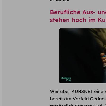
Berufliche Aus- u
stehen hoch im Ku
Wer über KURSNET eine B
bereits im Vorfeld Geda
tatsächlich gesucht wird