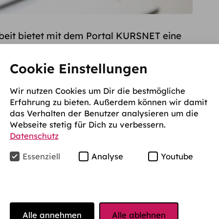
beit bietet mit dem Portal KURSNET eine
ie die Bedürfnisse von Firmen und
Cookie Einstellungen
it den Bildungsangeboten von Bildungsanbietern
t. Das Onlineportal wird stetig
Wir nutzen Cookies um Dir die bestmögliche
 wachsenden Anforderungen gerecht zu werden.
Erfahrung zu bieten. Außerdem können wir damit
das Verhalten der Benutzer analysieren um die
nd Weiterbildung via KURSNET
Webseite stetig für Dich zu verbessern.
Datenschutz
ohen Risiko des Jobverlustes ausgesetzt sind
Essenziell
Analyse
Youtube
nen mit einer Aus- oder Weiterbildung ihre
rbessern. Mit KURSNET bietet die
ngebote verschiedenster
Alle annehmen
Alle ablehnen