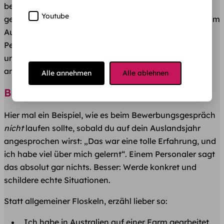
bei Bewerberinnen und Bewerbern wichtig ist. Dabei
Youtube
geht es weniger um das konkrete Fachwissen, das du im
Ausland erworben hast, sondern um die
Persönlichkeitsentwicklung: Wie gehst du mit
unbekannten Situationen um? Kannst du dich schnell
anpassen? Traust du dir etwas zu?
Alle annehmen
Alle ablehnen
Bloß keine Floskeln
Hier mal ein Beispiel, wie es beim Bewerbungsgespräch
nicht
laufen sollte, sobald du auf dein Auslandsjahr
angesprochen wirst: „Das war eine tolle Erfahrung, und
ich habe viel über mich gelernt“. Einem Personaler sagt
das absolut gar nichts. Besser: Werde konkret und
schildere echte Situationen.
Statt allgemeiner Floskeln, erzähl lieber so:
„Ich habe in Australien auf einer Farm gearbeitet