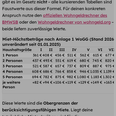
gibt es im Gesetz
nicht
– alle kursierenden Tabellen sind
Faustwerte aus dieser Formel. Für deinen konkreten
Anspruch nutze den
offiziellen Wohngeldrechner des
BMWSB
oder den
Wohngeldrechner von wohngeld.org
–
beide liefern zuverlässige Werte.
Miet-Höchstbeträge nach Anlage 1 WoGG (Stand 2026,
unverändert seit 01.01.2025)
Haushaltsgröße
I
II
III
IV
V
VI
VII
1 Person
361 €
408 €
456 €
511 €
562 €
615 €
677 €
2 Personen
437 €
493 €
551 €
619 €
680 €
745 €
820 €
3 Personen
521 €
587 €
657 €
737 €
809 €
887 €
975 €
4 Personen
608 €
686 €
766 €
858 €
946 €
1.035 €
1.139 €
5 Personen
694 €
782 €
875 €
982 €
1.080 €
1.183 €
1.302 €
je weitere
+82 €
+94 €
+106 €
+119 €
+129 €
+149 €
+163 €
Person
Diese Werte sind die
Obergrenzen der
berücksichtigungsfähigen Miete
. Liegt deine