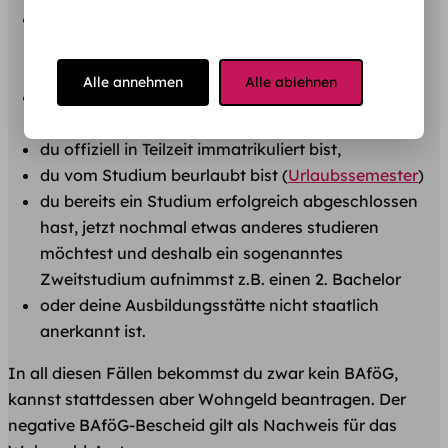
du die Regelstudienzeit überschritten hast und
keinen
anerkannten Verlängerungsgrund
nachweisen
kannst,
Alle annehmen
Alle ablehnen
du zuvor ein
Studium nach dem 4. Semester
abgebrochen bzw. gewechselt
hast,
du offiziell in Teilzeit immatrikuliert bist,
du vom Studium beurlaubt bist (
Urlaubssemester
)
du bereits ein Studium erfolgreich abgeschlossen
hast, jetzt nochmal etwas anderes studieren
möchtest und deshalb ein sogenanntes
Zweitstudium aufnimmst z.B. einen 2. Bachelor
oder deine Ausbildungsstätte nicht staatlich
anerkannt ist.
In all diesen Fällen bekommst du zwar kein BAföG,
kannst stattdessen aber Wohngeld beantragen. Der
negative BAföG-Bescheid gilt als Nachweis für das