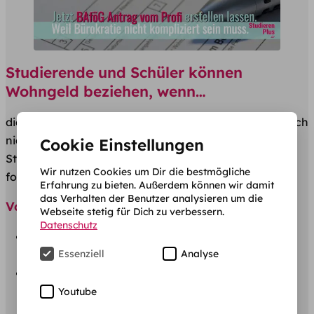
Studierende und Schüler können
Wohngeld beziehen, wenn…
die Ausbildung (Schule oder Studium) dem Grunde nach
nicht mit BAföG förderfähig ist. Das trifft auf alle
Cookie Einstellungen
Studierenden zu, deren Ausbildung aus einem der
Wir nutzen Cookies um Dir die bestmögliche
folgenden Gründe nicht BAföG-förderfähig ist:
Erfahrung zu bieten. Außerdem können wir damit
das Verhalten der Benutzer analysieren um die
Voraussetzungen Wohngeld Studenten
Webseite stetig für Dich zu verbessern.
Datenschutz
du die Altersgrenze beim Studienbeginn von 45
Essenziell
Analyse
Jahren überschritten hast,
du den
Leistungsnachweis nach dem 4. Semester
nicht erbringen
kannst und dir vom Amt kein
Youtube
Aufschub gewährt wird,