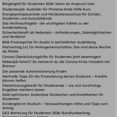
Bürgergeld für Studenten 2026: Wann du Anspruch hast
Studentenjob: Ausbilder für Primeros Erste-Hilfe-Kurs
Energiepreispauschale und Heizkostenzuschuss für Schüler,
Studenten und Auszubildende
Das Weihnachtsgeld - die wichtigsten Fakten zu der
Sonderzahlung
Sicherheitskraft als Nebenjob – Anforderungen, Jobmöglichkeiten
und Verdienst
BAB Finanzspritze für Azubis in betrieblicher Ausbildung
Mietvertrag 1x1 für Wohngemeinschaften: Das sind deine Rechte
als Mieter
Corona Überbrückungshilfe für Studenten jetzt beantragen!
Nebenjob futsch? So meisterst du die Corona-Krise trotzdem mit
Bravour
Die passende Autoversicherung finden
Wertvolle Tipps für die Finanzierung deines Studiums – Kredite
können helfen
Überbrückungskredit für Studierende – wie sich kurzfristige
Engpässe meistern lassen
Geld optimieren: kostenlose Girokonten und Kreditkarten für
Studenten
Kindergeld im Studium ~ Voraussetzungen Höhe und Tipps zum
Antrag
GEZ-Befreiung für Studenten 2026: Rundfunkbeitrag,
Einkommensgrenze, Antrag