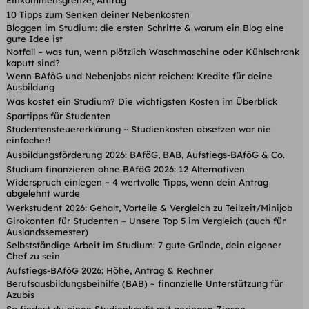
10 Tipps zum Senken deiner Nebenkosten
Bloggen im Studium: die ersten Schritte & warum ein Blog eine
gute Idee ist
Notfall – was tun, wenn plötzlich Waschmaschine oder Kühlschrank
kaputt sind?
Wenn BAföG und Nebenjobs nicht reichen: Kredite für deine
Ausbildung
Was kostet ein Studium? Die wichtigsten Kosten im Überblick
Spartipps für Studenten
Studentensteuererklärung ~ Studienkosten absetzen war nie
einfacher!
Ausbildungsförderung 2026: BAföG, BAB, Aufstiegs-BAföG & Co.
Studium finanzieren ohne BAföG 2026: 12 Alternativen
Widerspruch einlegen ~ 4 wertvolle Tipps, wenn dein Antrag
abgelehnt wurde
Werkstudent 2026: Gehalt, Vorteile & Vergleich zu Teilzeit/Minijob
Girokonten für Studenten ~ Unsere Top 5 im Vergleich (auch für
Auslandssemester)
Selbstständige Arbeit im Studium: 7 gute Gründe, dein eigener
Chef zu sein
Aufstiegs-BAföG 2026: Höhe, Antrag & Rechner
Berufsausbildungsbeihilfe (BAB) ~ finanzielle Unterstützung für
Azubis
So findest du einen Studienkredit mit geringen Zinsen