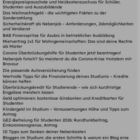
Energiepreispauschale und Heizkostenzuschuss für Schüler,
Studenten und Auszubildende
Das Weihnachtsgeld - die wichtigsten Fakten zu der
Sonderzahlung
Sicherheitskraft als Nebenjob – Anforderungen, Jobmöglichkeiten
und Verdienst
BAB Finanzspritze für Azubis in betrieblicher Ausbildung
Mietvertrag 1x1 für Wohngemeinschaften: Das sind deine Rechte
als Mieter
Corona Überbrückungshilfe für Studenten jetzt beantragen!
Nebenjob futsch? So meisterst du die Corona-Krise trotzdem mit
Bravour
Die passende Autoversicherung finden
Wertvolle Tipps für die Finanzierung deines Studiums – Kredite
können helfen
Überbrückungskredit für Studierende – wie sich kurzfristige
Engpässe meistern lassen
Geld optimieren: kostenlose Girokonten und Kreditkarten für
Studenten
Kindergeld im Studium ~ Voraussetzungen Höhe und Tipps zum
Antrag
GEZ-Befreiung für Studenten 2026: Rundfunkbeitrag,
Einkommensgrenze, Antrag
10 Tipps zum Senken deiner Nebenkosten
Bloggen im Studium: die ersten Schritte & warum ein Blog eine