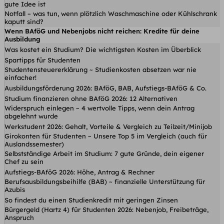
gute Idee ist
Notfall – was tun, wenn plötzlich Waschmaschine oder Kühlschrank
kaputt sind?
Wenn BAföG und Nebenjobs nicht reichen: Kredite für deine
Ausbildung
Was kostet ein Studium? Die wichtigsten Kosten im Überblick
Spartipps für Studenten
Studentensteuererklärung ~ Studienkosten absetzen war nie
einfacher!
Ausbildungsförderung 2026: BAföG, BAB, Aufstiegs-BAföG & Co.
Studium finanzieren ohne BAföG 2026: 12 Alternativen
Widerspruch einlegen ~ 4 wertvolle Tipps, wenn dein Antrag
abgelehnt wurde
Werkstudent 2026: Gehalt, Vorteile & Vergleich zu Teilzeit/Minijob
Girokonten für Studenten ~ Unsere Top 5 im Vergleich (auch für
Auslandssemester)
Selbstständige Arbeit im Studium: 7 gute Gründe, dein eigener
Chef zu sein
Aufstiegs-BAföG 2026: Höhe, Antrag & Rechner
Berufsausbildungsbeihilfe (BAB) ~ finanzielle Unterstützung für
Azubis
So findest du einen Studienkredit mit geringen Zinsen
Bürgergeld (Hartz 4) für Studenten 2026: Nebenjob, Freibeträge,
Anspruch