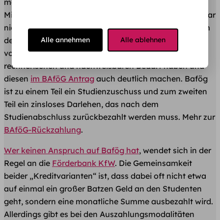
maximal 895 Euro drin. Das war’s. Wer mehr als einen
Minijob nebenbei hat, kriegt weniger viele Studenten gar
nicht als Kredit wahrnehmen, gewährt wird diese Form
Alle annehmen
Alle ablehnen
des zinslosen Darlehens nur einer bestimmten Gruppe
von Studenten, nämlich denjenigen, die einen rein
rechnerischen und nachweisbaren Bedarf haben und
diesen
im BAföG Antrag
auch deutlich machen. Bafög
ist zu einem Teil ein Studienzuschuss und zum zweiten
Teil ein zinsloses Darlehen, das nach dem
Studienabschluss zurückbezahlt werden muss. Mehr
zur
BAföG-Rückzahlung
.
Wer keinen Anspruch auf Bafög hat
, wendet sich in der
Regel an die
Förderbank KfW
. Die Gemeinsamkeit
beider „Kreditvarianten“ ist, dass dabei oft nicht etwa
auf einmal ein großer Batzen Geld an den Studenten
geht, sondern eine monatliche Summe ausbezahlt wird.
Allerdings gibt es bei den Auszahlungsmodalitäten