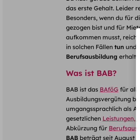
das erste Gehalt. Leider r
Besonders, wenn du für di
gezogen bist und für Miet
aufkommen musst, reicht 
in solchen Fällen
tun
und
Berufsausbildung
erhalten
Was ist BAB?
BAB ist das
BAföG
für all
Ausbildungsvergütung befi
umgangssprachlich als Az
gesetzlichen
Leistungen, 
Abkürzung für
Berufsausb
BAB
beträgt seit August 