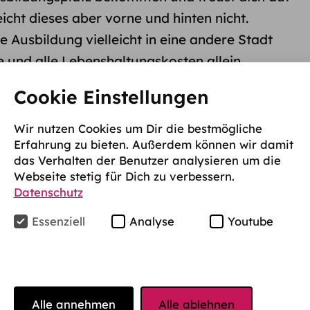
eicht dieses aber vorne und hinten nicht.
e Ausbildung vielleicht in eine andere Stadt
e und alle Lebenshaltungskosten allein
das Ausbildungsgehalt meist nicht aus.
Was du
Cookie Einstellungen
wo du finanzielle Unterstützung in der
 kannst, erklären wir dir in diesem Artikel.
Wir nutzen Cookies um Dir die bestmögliche
Erfahrung zu bieten. Außerdem können wir damit
das Verhalten der Benutzer analysieren um die
Webseite stetig für Dich zu verbessern.
Datenschutz
e, die sich in einer betrieblichen Ausbildung mit
nden, also praktisch alle, die man
Essenziell
Analyse
Youtube
ubis bezeichnet. BAB gehört zu den
die im SGB III
geregelt werden und ist die
ildungsbeihilfe
. Der monatliche
Höchstsatz des
2020 723,00 €. Zurückgezahlt werden muss die
Alle annehmen
Alle ablehnen