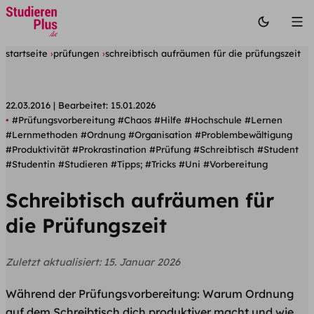
startseite
prüfungen
schreibtisch aufräumen für die prüfungszeit
22.03.2016
Bearbeitet:
15.01.2026
#Prüfungsvorbereitung
#Chaos
#Hilfe
#Hochschule
#Lernen
#Lernmethoden
#Ordnung
#Organisation
#Problembewältigung
#Produktivität
#Prokrastination
#Prüfung
#Schreibtisch
#Student
#Studentin
#Studieren
#Tipps;
#Tricks
#Uni
#Vorbereitung
Schreibtisch aufräumen für
die Prüfungszeit
Zuletzt aktualisiert:
15. Januar 2026
Während der Prüfungsvorbereitung: Warum Ordnung
auf dem Schreibtisch dich produktiver macht und wie