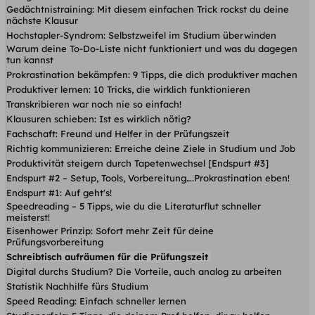
Gedächtnistraining: Mit diesem einfachen Trick rockst du deine
nächste Klausur
Hochstapler-Syndrom: Selbstzweifel im Studium überwinden
Warum deine To-Do-Liste nicht funktioniert und was du dagegen
tun kannst
Prokrastination bekämpfen: 9 Tipps, die dich produktiver machen
Produktiver lernen: 10 Tricks, die wirklich funktionieren
Transkribieren war noch nie so einfach!
Klausuren schieben: Ist es wirklich nötig?
Fachschaft: Freund und Helfer in der Prüfungszeit
Richtig kommunizieren: Erreiche deine Ziele in Studium und Job
Produktivität steigern durch Tapetenwechsel [Endspurt #3]
Endspurt #2 – Setup, Tools, Vorbereitung….Prokrastination eben!
Endspurt #1: Auf geht's!
Speedreading – 5 Tipps, wie du die Literaturflut schneller
meisterst!
Eisenhower Prinzip: Sofort mehr Zeit für deine
Prüfungsvorbereitung
Schreibtisch aufräumen für die Prüfungszeit
Digital durchs Studium? Die Vorteile, auch analog zu arbeiten
Statistik Nachhilfe fürs Studium
Speed Reading: Einfach schneller lernen