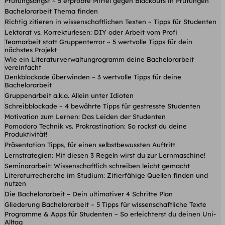
Prüfungsangst ~ 5 erprobte Mittel gegen Blackouts in Prüfungen
Bachelorarbeit Thema finden
Richtig zitieren in wissenschaftlichen Texten ~ Tipps für Studenten
Lektorat vs. Korrekturlesen: DIY oder Arbeit vom Profi
Teamarbeit statt Gruppenterror ~ 5 wertvolle Tipps für dein
nächstes Projekt
Wie ein Literaturverwaltungrogramm deine Bachelorarbeit
vereinfacht
Denkblockade überwinden ~ 3 wertvolle Tipps für deine
Bachelorarbeit
Gruppenarbeit a.k.a. Allein unter Idioten
Schreibblockade ~ 4 bewährte Tipps für gestresste Studenten
Motivation zum Lernen: Das Leiden der Studenten
Pomodoro Technik vs. Prokrastination: So rockst du deine
Produktivität!
Präsentation Tipps, für einen selbstbewussten Auftritt
Lernstrategien: Mit diesen 3 Regeln wirst du zur Lernmaschine!
Seminararbeit: Wissenschaftlich schreiben leicht gemacht
Literaturrecherche im Studium: Zitierfähige Quellen finden und
nutzen
Die Bachelorarbeit – Dein ultimativer 4 Schritte Plan
Gliederung Bachelorarbeit – 5 Tipps für wissenschaftliche Texte
Programme & Apps für Studenten ~ So erleichterst du deinen Uni-
Alltag