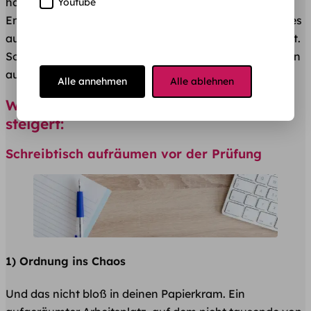
hast, lässt sich schon vieles erreichen, damit du am
Youtube
Ende eines vorlesungsfreien Tages auch wirklich einiges
auf deiner umfangreichen
To-Do-Liste
abhaken kannst.
Schließlich möchte jeder von uns in den Semesterferien
auch so etwas wie „Ferien“ haben!
Alle annehmen
Alle ablehnen
Wie ein Ordnung deine Produktivität
steigert:
Schreibtisch aufräumen vor der Prüfung
1) Ordnung ins Chaos
Und das nicht bloß in deinen Papierkram. Ein