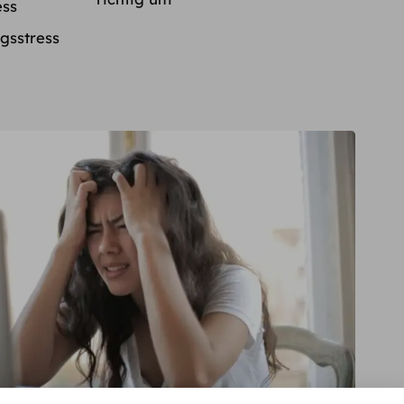
ess
gsstress