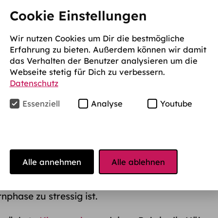
Cookie Einstellungen
indestens einmal in der unangenehmen Lage
Wir nutzen Cookies um Dir die bestmögliche
üfung so sehr zu stressen, dass der Lernstoff
Erfahrung zu bieten. Außerdem können wir damit
ufgenommen werden kann. Der Druck, die
das Verhalten der Benutzer analysieren um die
 im Studium zu erbringen, um später einen
Webseite stetig für Dich zu verbessern.
Datenschutz
 hoch. Wie du trotz einer Vielzahl an Prüfungen,
n Uni-Aufgaben die Ruhe bewahren kannst,
Essenziell
Analyse
Youtube
el.
fungsstress
Alle annehmen
Alle ablehnen
ganz unterschiedlich bei jedem Studierenden
s ein paar Symptome, die typisch sind und die
nphase zu stressig ist.