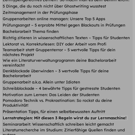
5 Dinge, die du noch nicht über Ghostwriting wusstest
Zeitmanagement in der Prüfungsphase
Gruppenarbeiten online managen: Unsere Top 5 Apps
Prüfungsangst ~ 5 erprobte Mittel gegen Blackouts in Prüfungen
Bachelorarbeit Thema finden
Richtig zitieren in wissenschaftlichen Texten ~ Tipps für Studenten
Lektorat vs. Korrekturlesen: DIY oder Arbeit vom Profi
Teamarbeit statt Gruppenterror ~ 5 wertvolle Tipps für dein
nächstes Projekt
Wie ein Literaturverwaltungrogramm deine Bachelorarbeit
vereinfacht
Denkblockade überwinden ~ 3 wertvolle Tipps für deine
Bachelorarbeit
Gruppenarbeit a.k.a. Allein unter Idioten
Schreibblockade ~ 4 bewährte Tipps für gestresste Studenten
Motivation zum Lernen: Das Leiden der Studenten
Pomodoro Technik vs. Prokrastination: So rockst du deine
Produktivität!
Präsentation Tipps, für einen selbstbewussten Auftritt
Lernstrategien: Mit diesen 3 Regeln wirst du zur Lernmaschine!
Seminararbeit: Wissenschaftlich schreiben leicht gemacht
Literaturrecherche im Studium: Zitierfähige Quellen finden und
nutzen