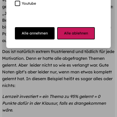
Youtube
geredet haben. „
Na, wie lief’s?
“ fragte ich. Einer meinte:
„
Ja, ich hab schon von allen Dingen so ungefähr
Bescheid gewusst … aber der Prof. wollte alles wirklich
bis ins kleinste Detail wissen! Der wollte, dass wir einen
Alle annehmen
Alle ablehnen
Paragrafen aus dem Markengesetz wortwörtlich
aufschreiben! Das konnte ich aber nicht so im Detail.
“
Das ist natürlich extrem frustrierend und tödlich für jede
Motivation. Denn er hatte alle abgefragten Themen
gelernt. Aber leider nicht so wie es verlangt war. Gute
Noten gibt’s aber leider nur, wenn man etwas komplett
gelernt hat. In diesem Beispiel heißt es sogar alles oder
nichts:
Lernzeit investiert = ein Thema zu 95% gelernt = 0
Punkte dafür in der Klausur, falls es drangekommen
wäre.