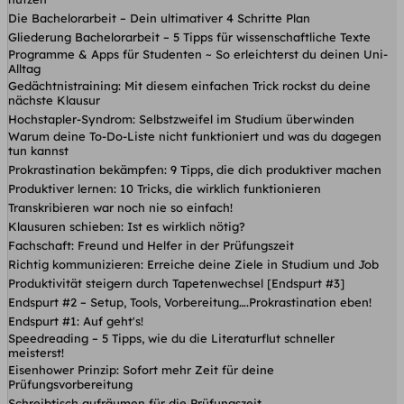
Die Bachelorarbeit – Dein ultimativer 4 Schritte Plan
Gliederung Bachelorarbeit – 5 Tipps für wissenschaftliche Texte
Programme & Apps für Studenten ~ So erleichterst du deinen Uni-
Alltag
Gedächtnistraining: Mit diesem einfachen Trick rockst du deine
nächste Klausur
Hochstapler-Syndrom: Selbstzweifel im Studium überwinden
Warum deine To-Do-Liste nicht funktioniert und was du dagegen
tun kannst
Prokrastination bekämpfen: 9 Tipps, die dich produktiver machen
Produktiver lernen: 10 Tricks, die wirklich funktionieren
Transkribieren war noch nie so einfach!
Klausuren schieben: Ist es wirklich nötig?
Fachschaft: Freund und Helfer in der Prüfungszeit
Richtig kommunizieren: Erreiche deine Ziele in Studium und Job
Produktivität steigern durch Tapetenwechsel [Endspurt #3]
Endspurt #2 – Setup, Tools, Vorbereitung….Prokrastination eben!
Endspurt #1: Auf geht's!
Speedreading – 5 Tipps, wie du die Literaturflut schneller
meisterst!
Eisenhower Prinzip: Sofort mehr Zeit für deine
Prüfungsvorbereitung
Schreibtisch aufräumen für die Prüfungszeit