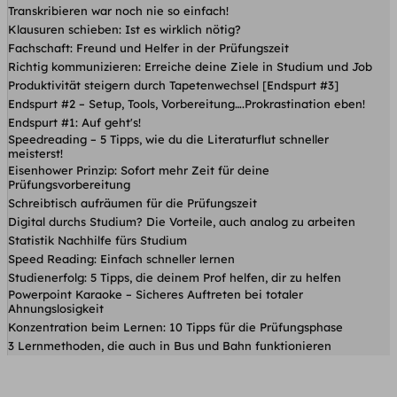
Transkribieren war noch nie so einfach!
Klausuren schieben: Ist es wirklich nötig?
Fachschaft: Freund und Helfer in der Prüfungszeit
Richtig kommunizieren: Erreiche deine Ziele in Studium und Job
Produktivität steigern durch Tapetenwechsel [Endspurt #3]
Endspurt #2 – Setup, Tools, Vorbereitung….Prokrastination eben!
Endspurt #1: Auf geht's!
Speedreading – 5 Tipps, wie du die Literaturflut schneller
meisterst!
Eisenhower Prinzip: Sofort mehr Zeit für deine
Prüfungsvorbereitung
Schreibtisch aufräumen für die Prüfungszeit
Digital durchs Studium? Die Vorteile, auch analog zu arbeiten
Statistik Nachhilfe fürs Studium
Speed Reading: Einfach schneller lernen
Studienerfolg: 5 Tipps, die deinem Prof helfen, dir zu helfen
Powerpoint Karaoke – Sicheres Auftreten bei totaler
Ahnungslosigkeit
Konzentration beim Lernen: 10 Tipps für die Prüfungsphase
3 Lernmethoden, die auch in Bus und Bahn funktionieren