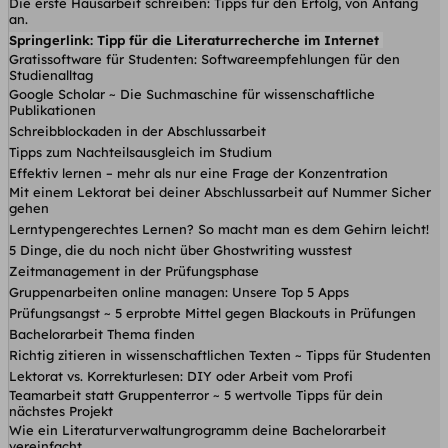
Die erste Hausarbeit schreiben: Tipps für den Erfolg, von Anfang
an.
Springerlink: Tipp für die Literaturrecherche im Internet
Gratissoftware für Studenten: Softwareempfehlungen für den
Studienalltag
Google Scholar ~ Die Suchmaschine für wissenschaftliche
Publikationen
Schreibblockaden in der Abschlussarbeit
Tipps zum Nachteilsausgleich im Studium
Effektiv lernen – mehr als nur eine Frage der Konzentration
Mit einem Lektorat bei deiner Abschlussarbeit auf Nummer Sicher
gehen
Lerntypengerechtes Lernen? So macht man es dem Gehirn leicht!
5 Dinge, die du noch nicht über Ghostwriting wusstest
Zeitmanagement in der Prüfungsphase
Gruppenarbeiten online managen: Unsere Top 5 Apps
Prüfungsangst ~ 5 erprobte Mittel gegen Blackouts in Prüfungen
Bachelorarbeit Thema finden
Richtig zitieren in wissenschaftlichen Texten ~ Tipps für Studenten
Lektorat vs. Korrekturlesen: DIY oder Arbeit vom Profi
Teamarbeit statt Gruppenterror ~ 5 wertvolle Tipps für dein
nächstes Projekt
Wie ein Literaturverwaltungrogramm deine Bachelorarbeit
vereinfacht