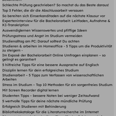
Schlechte Prüfung geschrieben? So machst du das Beste daraus!
Top 3 Fehler, die dir die Abschlussarbeit versauen
So bereiten sich Einserkanditaden auf die nächste Klausur vor
Experteninterview für die Bachelorarbeit: Leitfaden, Aufnahme &
KI-Transkription
Auswendiglernen Wissenswertes und pfiffige Ideen
Prüfungsstress und Angst im Studium vermeiden
Studienalltag am PC: Darauf solltest Du achten
Studieren & arbeiten im Homeoffice - 5 Tipps um die Produktivität
zu steigern -
Im Exposé der Bachelorarbeit Online Umfragen einplanen – so
gelingt es garantiert
5 hilfreiche Tipps für eine bessere Aussprache auf Englisch
Disziplin lernen für dein erfolgreiches Studium
Studienarbeit ~ 5 Tipps zum Verfassen von wissenschaftlichen
Arbeiten
Stress im Studium ~ Top 10 Methoden für ein sorgenfreies Studium
Mit Screen Recorder digital lernen
Studenten Tipps ~ bessere Noten bei weniger Zeitaufwand
5 wertvolle Tipps für deine nächste mündliche Prüfung
Erfolgreich Studieren mit Behinderung
Bibliothekskataloge für die Literaturrecherche im Internet