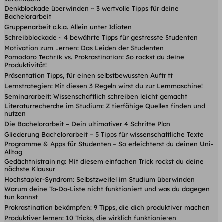
Denkblockade überwinden ~ 3 wertvolle Tipps für deine
Bachelorarbeit
Gruppenarbeit a.k.a. Allein unter Idioten
Schreibblockade ~ 4 bewährte Tipps für gestresste Studenten
Motivation zum Lernen: Das Leiden der Studenten
Pomodoro Technik vs. Prokrastination: So rockst du deine
Produktivität!
Präsentation Tipps, für einen selbstbewussten Auftritt
Lernstrategien: Mit diesen 3 Regeln wirst du zur Lernmaschine!
Seminararbeit: Wissenschaftlich schreiben leicht gemacht
Literaturrecherche im Studium: Zitierfähige Quellen finden und
nutzen
Die Bachelorarbeit – Dein ultimativer 4 Schritte Plan
Gliederung Bachelorarbeit – 5 Tipps für wissenschaftliche Texte
Programme & Apps für Studenten ~ So erleichterst du deinen Uni-
Alltag
Gedächtnistraining: Mit diesem einfachen Trick rockst du deine
nächste Klausur
Hochstapler-Syndrom: Selbstzweifel im Studium überwinden
Warum deine To-Do-Liste nicht funktioniert und was du dagegen
tun kannst
Prokrastination bekämpfen: 9 Tipps, die dich produktiver machen
Produktiver lernen: 10 Tricks, die wirklich funktionieren