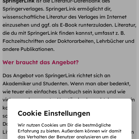
SpringerLink
ist die Literatur-Datenbank des
Springerverlages. SpringerLink ermöglicht dir,
wissenschaftliche Literatur des Verlages im Internet
einzusehen und ggf. als E-Book runterzuladen. Literatur,
die du mit SpringerLink finden kannst, umfasst z. B.
Fachzeitschriften oder Doktorarbeiten, Lehrbücher und
andere Publikationen.
Wer braucht das Angebot?
Das Angebot von SpringerLink richtet sich an
Akademiker und Studenten. Wenn man aber bedenkt,
wie teuer ein einfaches Lehrbuch sein kann und wie
viele man davon unter Umständen braucht, kann so ein
kostenloses und legal runtergeladenes E-Book einem
Cookie Einstellungen
schon ordentlich den Hintern retten. Solche
Datenbanken sind also nicht nur bei der
Wir nutzen Cookies um Dir die bestmögliche
Erfahrung zu bieten. Außerdem können wir damit
Literaturrecherche für Seminar- und Abschlussarbeiten
das Verhalten der Benutzer analysieren um die