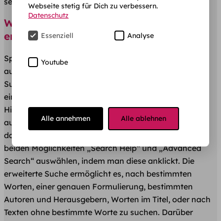
sehr hilfreich.
Webseite stetig für Dich zu verbessern.
Datenschutz
Wie funktionieren einfache und
erweiterte Suche von SpringerLink?
Essenziell
Analyse
Springer Link verfügt sowohl über eine einfache, als
Youtube
auch über eine erweiterte Suche. Um die einfache
Suche zu verwenden, kannst du einen Suchbegriff
eingeben und auf das weiße Lupen-Symbol klicken.
Hilfe zur Suche und die erweiterte Suche kann man
Alle annehmen
Alle ablehnen
aufrufen, indem man auf das Zahnrad-Symbol rechts
daneben klickt. Hier kann man dann zwischen den
beiden Möglichkeiten „Search Help“ und „Advanced
Search“ auswählen, indem man diese anklickt. Die
erweiterte Suche ermöglicht es, nach bestimmten
Worten, einer genauen Formulierung, bestimmten
Autoren und Herausgebern, Worten im Titel, oder nach
Texten ohne bestimmte Worte zu suchen. Darüber