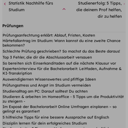
Statistik Nachhilfe fürs
Studienerfolg: 5 Tipps,
Studium
die deinem Prof helfen,
dir zu helfen
Prüfungen
Prüfungsanfechtung erklärt: Ablauf, Fristen, Kosten
Härtefallantrag im Studium: Wann kannst du eine zweite Chance
bekommen?
Schlechte Prüfung geschrieben? So machst du das Beste daraus!
Top 3 Fehler, die dir die Abschlussarbeit versauen
So bereiten sich Einserkanditaden auf die nächste Klausur vor
Experteninterview für die Bachelorarbeit: Leitfaden, Aufnahme &
KI-Transkription
Auswendiglernen Wissenswertes und pfiffige Ideen
Prüfungsstress und Angst im Studium vermeiden
Studienalltag am PC: Darauf solltest Du achten
Studieren & arbeiten im Homeoffice - 5 Tipps um die Produktivität
zu steigern -
Im Exposé der Bachelorarbeit Online Umfragen einplanen – so
gelingt es garantiert
5 hilfreiche Tipps für eine bessere Aussprache auf Englisch
Disziplin lernen für dein erfolgreiches Studium