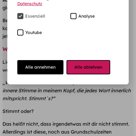
Datenschutz
gleichzeitig den Inhalt viel besser aufnimmst.
Essenziell
Analyse
Bevor ich dir verraten kann, wie du schneller lesen
kannst, ist es wichtig für dich zu wissen, was dich bis
Youtube
jetzt massiv davon abgehalten hat, schneller zu lesen.
Was dich davon abhält schneller zu lesen
Lies dir den folgenden Satz durch und achte darauf,
Alle annehmen
Alle ablehnen
was dabei in deinem Kopf passiert:
„Während ich diesen Satz lese, habe ich keine kleine
innere Stimme in meinem Kopf, die jedes Wort innerlich
mitspricht. Stimmt´s?“
Stimmt oder?
Das heißt nicht, dass irgendetwas mit dir nicht stimmt.
Allerdings ist diese, noch aus Grundschulzeiten