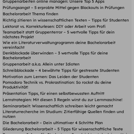
Gruppenarbeiten online managen: Unsere Top 5 Apps
Prüfungsangst ~ 5 erprobte Mittel gegen Blackouts in Prüfungen
Bachelorarbeit Thema finden
Richtig zitieren in wissenschaftlichen Texten ~ Tipps für Studenten
Lektorat vs. Korrekturlesen: DIY oder Arbeit vom Profi
Teamarbeit statt Gruppenterror ~ 5 wertvolle Tipps für dein
nächstes Projekt
Wie ein Literaturverwaltungrogramm deine Bachelorarbeit
vereinfacht
Denkblockade überwinden ~ 3 wertvolle Tipps für deine
Bachelorarbeit
Gruppenarbeit a.k.a. Allein unter Idioten
Schreibblockade ~ 4 bewährte Tipps für gestresste Studenten
Motivation zum Lernen: Das Leiden der Studenten
Pomodoro Technik vs. Prokrastination: So rockst du deine
Produktivität!
Präsentation Tipps, für einen selbstbewussten Auftritt
Lernstrategien: Mit diesen 3 Regeln wirst du zur Lernmaschine!
Seminararbeit: Wissenschaftlich schreiben leicht gemacht
Literaturrecherche im Studium: Zitierfähige Quellen finden und
nutzen
Die Bachelorarbeit – Dein ultimativer 4 Schritte Plan
Gliederung Bachelorarbeit – 5 Tipps für wissenschaftliche Texte