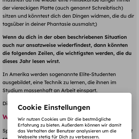
der viereckigen Platte (auch genannt Schreibtisch)
sitzen und könntest dich den Dingen widmen, die du dir
tagsüber in deiner Phantasie ausmalst;)
Wenn du dich in der oben beschriebenen Situation
auch nur ansatzweise wiederfindest, dann könnten
die folgenden Zeilen, die wichtigsten werden, die du
dieses Jahr lesen wirst.
In Amerika werden sogenannte Elite-Studenten
ausgebildet, eine Technik zu lernen, die ihnen im
Studium massenhaft an Arbeit einspart.
Diese Technik nennt sich
Speed Reading
.
Cookie Einstellungen
Was ist Speed Reading?
Wir nutzen Cookies um Dir die bestmögliche
Erfahrung zu bieten. Außerdem können wir damit
Speed Reading ist eine Lese-Technik, mit der du
rasant
das Verhalten der Benutzer analysieren um die
Webseite stetig für Dich zu verbessern.
schnell deine Bücherberge abarbeiten
kannst und