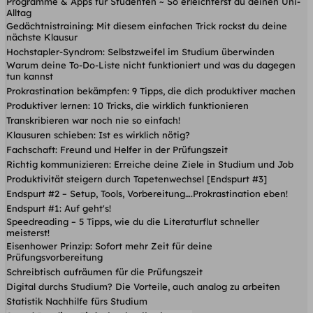
Programme & Apps für Studenten ~ So erleichterst du deinen Uni-
Alltag
Gedächtnistraining: Mit diesem einfachen Trick rockst du deine
nächste Klausur
Hochstapler-Syndrom: Selbstzweifel im Studium überwinden
Warum deine To-Do-Liste nicht funktioniert und was du dagegen
tun kannst
Prokrastination bekämpfen: 9 Tipps, die dich produktiver machen
Produktiver lernen: 10 Tricks, die wirklich funktionieren
Transkribieren war noch nie so einfach!
Klausuren schieben: Ist es wirklich nötig?
Fachschaft: Freund und Helfer in der Prüfungszeit
Richtig kommunizieren: Erreiche deine Ziele in Studium und Job
Produktivität steigern durch Tapetenwechsel [Endspurt #3]
Endspurt #2 – Setup, Tools, Vorbereitung….Prokrastination eben!
Endspurt #1: Auf geht's!
Speedreading – 5 Tipps, wie du die Literaturflut schneller
meisterst!
Eisenhower Prinzip: Sofort mehr Zeit für deine
Prüfungsvorbereitung
Schreibtisch aufräumen für die Prüfungszeit
Digital durchs Studium? Die Vorteile, auch analog zu arbeiten
Statistik Nachhilfe fürs Studium