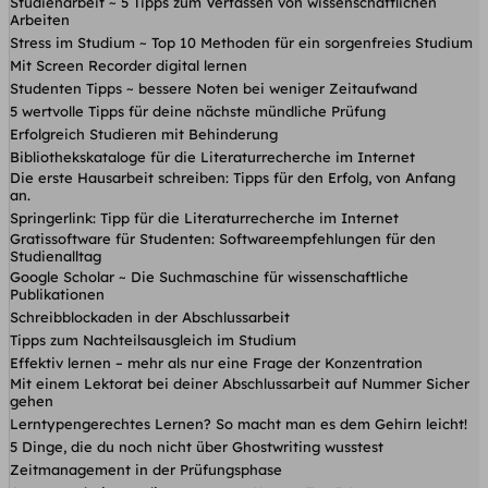
Studienarbeit ~ 5 Tipps zum Verfassen von wissenschaftlichen
Arbeiten
Stress im Studium ~ Top 10 Methoden für ein sorgenfreies Studium
Mit Screen Recorder digital lernen
Studenten Tipps ~ bessere Noten bei weniger Zeitaufwand
5 wertvolle Tipps für deine nächste mündliche Prüfung
Erfolgreich Studieren mit Behinderung
Bibliothekskataloge für die Literaturrecherche im Internet
Die erste Hausarbeit schreiben: Tipps für den Erfolg, von Anfang
an.
Springerlink: Tipp für die Literaturrecherche im Internet
Gratissoftware für Studenten: Softwareempfehlungen für den
Studienalltag
Google Scholar ~ Die Suchmaschine für wissenschaftliche
Publikationen
Schreibblockaden in der Abschlussarbeit
Tipps zum Nachteilsausgleich im Studium
Effektiv lernen – mehr als nur eine Frage der Konzentration
Mit einem Lektorat bei deiner Abschlussarbeit auf Nummer Sicher
gehen
Lerntypengerechtes Lernen? So macht man es dem Gehirn leicht!
5 Dinge, die du noch nicht über Ghostwriting wusstest
Zeitmanagement in der Prüfungsphase