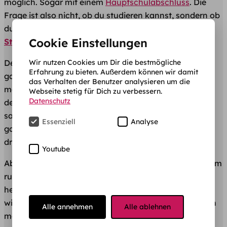
möglich. Sogar mit einem
Hauptschulabschluss
. Die
Frage ist also nicht, ob du studieren kannst, sondern ob
du studieren willst und wenn ja,
was bei deiner
Cookie Einstellungen
Studienwahl
zu beachten ist.
Wir nutzen Cookies um Dir die bestmögliche
Dein Kopf quirlt wahrscheinlich schon über von den
Erfahrung zu bieten. Außerdem können wir damit
ganzen Fragen, die du dir selber stellst. Doch die
das Verhalten der Benutzer analysieren um die
meisten kannst du gar nicht selbst beantworten. Wie
Webseite stetig für Dich zu verbessern.
Datenschutz
denn auch? Du hast ja nicht mal genug Erfahrungen
sammeln können, schließlich musstest du ja fast dein
Essenziell
Analyse
ganzes bisheriges Leben diese blöde Schulbank
drücken.
Youtube
Aber jetzt ist es soweit, und du kommst auch nicht drum
rum. Früher oder später musst du für dich selbst
herausfinden, was du mit deinem Leben anfangen
willst, wie und in welchem Bereich du dich weiterbilden
Alle annehmen
Alle ablehnen
möchtest.