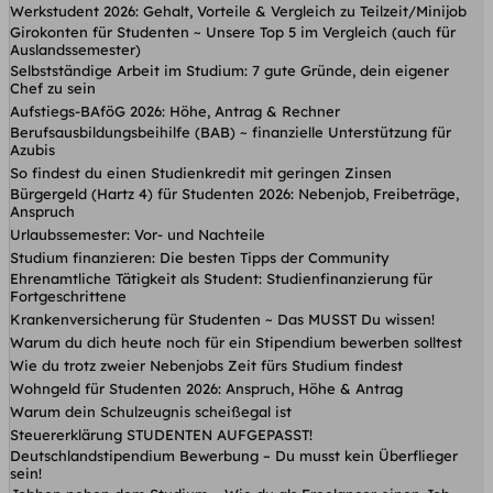
Werkstudent 2026: Gehalt, Vorteile & Vergleich zu Teilzeit/Minijob
Girokonten für Studenten ~ Unsere Top 5 im Vergleich (auch für
Auslandssemester)
Selbstständige Arbeit im Studium: 7 gute Gründe, dein eigener
Chef zu sein
Aufstiegs-BAföG 2026: Höhe, Antrag & Rechner
Berufsausbildungsbeihilfe (BAB) ~ finanzielle Unterstützung für
Azubis
So findest du einen Studienkredit mit geringen Zinsen
Bürgergeld (Hartz 4) für Studenten 2026: Nebenjob, Freibeträge,
Anspruch
Urlaubssemester: Vor- und Nachteile
Studium finanzieren: Die besten Tipps der Community
Ehrenamtliche Tätigkeit als Student: Studienfinanzierung für
Fortgeschrittene
Krankenversicherung für Studenten ~ Das MUSST Du wissen!
Warum du dich heute noch für ein Stipendium bewerben solltest
Wie du trotz zweier Nebenjobs Zeit fürs Studium findest
Wohngeld für Studenten 2026: Anspruch, Höhe & Antrag
Warum dein Schulzeugnis scheißegal ist
Steuererklärung STUDENTEN AUFGEPASST!
Deutschlandstipendium Bewerbung – Du musst kein Überflieger
sein!