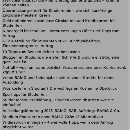
Wertvolle Tipps für die Finanzierung deines Studiums – Kredite
können helfen
Überbrückungskredit für Studierende – wie sich kurzfristige
Engpässe meistern lassen
Geld optimieren: kostenlose Girokonten und Kreditkarten für
Studenten
Kindergeld im Studium ~ Voraussetzungen Höhe und Tipps zum
Antrag
GEZ-Befreiung für Studenten 2026: Rundfunkbeitrag,
Einkommensgrenze, Antrag
10 Tipps zum Senken deiner Nebenkosten
Bloggen im Studium: die ersten Schritte & warum ein Blog eine
gute Idee ist
Notfall – was tun, wenn plötzlich Waschmaschine oder Kühlschrank
kaputt sind?
Wenn BAföG und Nebenjobs nicht reichen: Kredite für deine
Ausbildung
Was kostet ein Studium? Die wichtigsten Kosten im Überblick
Spartipps für Studenten
Studentensteuererklärung ~ Studienkosten absetzen war nie
einfacher!
Ausbildungsförderung 2026: BAföG, BAB, Aufstiegs-BAföG & Co.
Studium finanzieren ohne BAföG 2026: 12 Alternativen
Widerspruch einlegen ~ 4 wertvolle Tipps, wenn dein Antrag
abgelehnt wurde