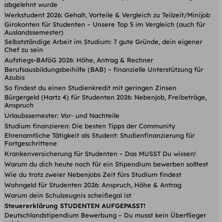
abgelehnt wurde
Werkstudent 2026: Gehalt, Vorteile & Vergleich zu Teilzeit/Minijob
Girokonten für Studenten ~ Unsere Top 5 im Vergleich (auch für
Auslandssemester)
Selbstständige Arbeit im Studium: 7 gute Gründe, dein eigener
Chef zu sein
Aufstiegs-BAföG 2026: Höhe, Antrag & Rechner
Berufsausbildungsbeihilfe (BAB) ~ finanzielle Unterstützung für
Azubis
So findest du einen Studienkredit mit geringen Zinsen
Bürgergeld (Hartz 4) für Studenten 2026: Nebenjob, Freibeträge,
Anspruch
Urlaubssemester: Vor- und Nachteile
Studium finanzieren: Die besten Tipps der Community
Ehrenamtliche Tätigkeit als Student: Studienfinanzierung für
Fortgeschrittene
Krankenversicherung für Studenten ~ Das MUSST Du wissen!
Warum du dich heute noch für ein Stipendium bewerben solltest
Wie du trotz zweier Nebenjobs Zeit fürs Studium findest
Wohngeld für Studenten 2026: Anspruch, Höhe & Antrag
Warum dein Schulzeugnis scheißegal ist
Steuererklärung STUDENTEN AUFGEPASST!
Deutschlandstipendium Bewerbung – Du musst kein Überflieger