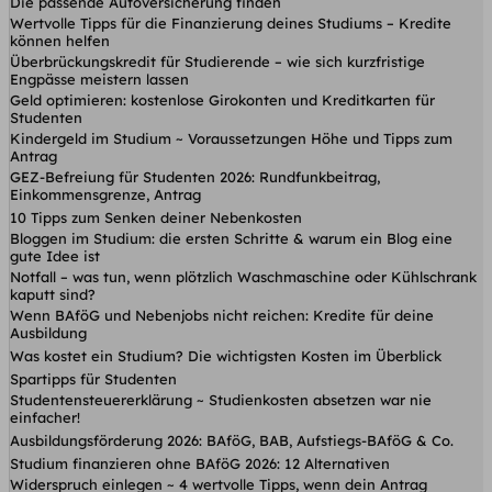
Die passende Autoversicherung finden
Wertvolle Tipps für die Finanzierung deines Studiums – Kredite
können helfen
Überbrückungskredit für Studierende – wie sich kurzfristige
Engpässe meistern lassen
Geld optimieren: kostenlose Girokonten und Kreditkarten für
Studenten
Kindergeld im Studium ~ Voraussetzungen Höhe und Tipps zum
Antrag
GEZ-Befreiung für Studenten 2026: Rundfunkbeitrag,
Einkommensgrenze, Antrag
10 Tipps zum Senken deiner Nebenkosten
Bloggen im Studium: die ersten Schritte & warum ein Blog eine
gute Idee ist
Notfall – was tun, wenn plötzlich Waschmaschine oder Kühlschrank
kaputt sind?
Wenn BAföG und Nebenjobs nicht reichen: Kredite für deine
Ausbildung
Was kostet ein Studium? Die wichtigsten Kosten im Überblick
Spartipps für Studenten
Studentensteuererklärung ~ Studienkosten absetzen war nie
einfacher!
Ausbildungsförderung 2026: BAföG, BAB, Aufstiegs-BAföG & Co.
Studium finanzieren ohne BAföG 2026: 12 Alternativen
Widerspruch einlegen ~ 4 wertvolle Tipps, wenn dein Antrag