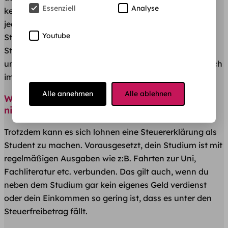
Essenziell
Analyse
keine
einkommensteuerpflichtigen Nebeneinkünfte
,
jedoch Ausgaben im Zusammenhang mit deinem
Youtube
Studium. Und du hast keinen Schimmer vom
Steuerrecht? Dann bist du hier genau richtig. Mit
unseren vielen praktischen
Steuertipps
machen wir dich
im Handumdrehen zum Steuerprofi!
Alle annehmen
Alle ablehnen
Wer keine Steuern gezahlt hat, kann auch
nichts zurückbekommen.
Trotzdem kann es sich lohnen eine Steuererklärung als
Student zu machen. Vorausgesetzt, dein Studium ist mit
regelmäßigen Ausgaben wie z:B. Fahrten zur Uni,
Fachliteratur etc. verbunden. Das gilt auch, wenn du
neben dem Studium gar kein eigenes Geld verdienst
oder dein Einkommen so gering ist, dass es unter den
Steuerfreibetrag fällt.